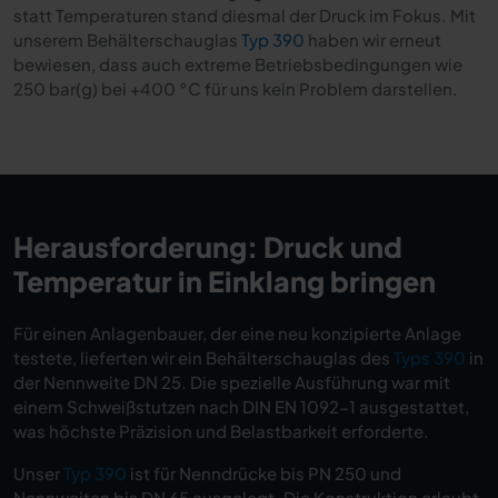
statt Temperaturen stand diesmal der Druck im Fokus. Mit
unserem Behälterschauglas
Typ 390
haben wir erneut
bewiesen, dass auch extreme Betriebsbedingungen wie
250 bar(g) bei +400 °C für uns kein Problem darstellen.
Herausforderung: Druck und
Temperatur in Einklang bringen
Für einen Anlagenbauer, der eine neu konzipierte Anlage
testete, lieferten wir ein Behälterschauglas des
Typs 390
in
der Nennweite DN 25. Die spezielle Ausführung war mit
einem Schweißstutzen nach DIN EN 1092-1 ausgestattet,
was höchste Präzision und Belastbarkeit erforderte.
Unser
Typ 390
ist für Nenndrücke bis PN 250 und
Nennweiten bis DN 65 ausgelegt. Die Konstruktion erlaubt