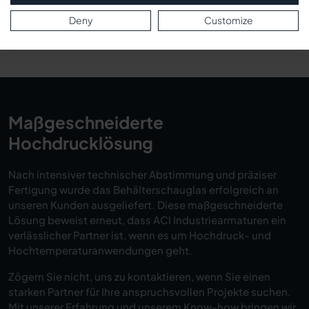
minimieren und die Lebensdauer des Schauglases
Deny
Customize
verlängern.
Maßgeschneiderte
Hochdrucklösung
Nach intensiver technischer Abstimmung und präziser
Fertigung wurde das Behälterschauglas erfolgreich an
unseren Kunden ausgeliefert. Diese maßgeschneiderte
Lösung beweist erneut, dass ACI Industriearmaturen ein
verlässlicher Partner ist, wenn es um Hochdruck- und
Hochtemperaturanwendungen geht.
Zögern Sie nicht, uns zu kontaktieren, wenn Sie einen
starken Partner für Ihre anspruchsvollen Projekte suchen.
Mit unserer Erfahrung und unserem Know-how bringen wir