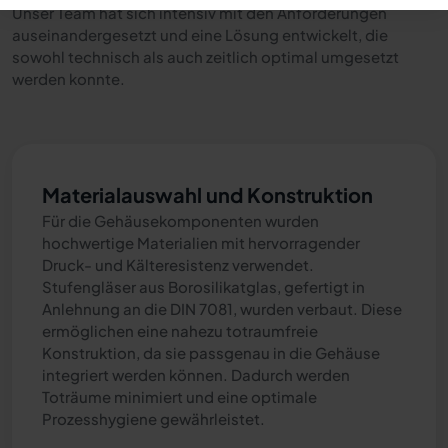
Unser Team hat sich intensiv mit den Anforderungen
auseinandergesetzt und eine Lösung entwickelt, die
sowohl technisch als auch zeitlich optimal umgesetzt
werden konnte.
Materialauswahl und Konstruktion
Für die Gehäusekomponenten wurden
hochwertige Materialien mit hervorragender
Druck- und Kälteresistenz verwendet.
Stufengläser aus Borosilikatglas, gefertigt in
Anlehnung an die DIN 7081, wurden verbaut. Diese
ermöglichen eine nahezu totraumfreie
Konstruktion, da sie passgenau in die Gehäuse
integriert werden können. Dadurch werden
Toträume minimiert und eine optimale
Prozesshygiene gewährleistet.