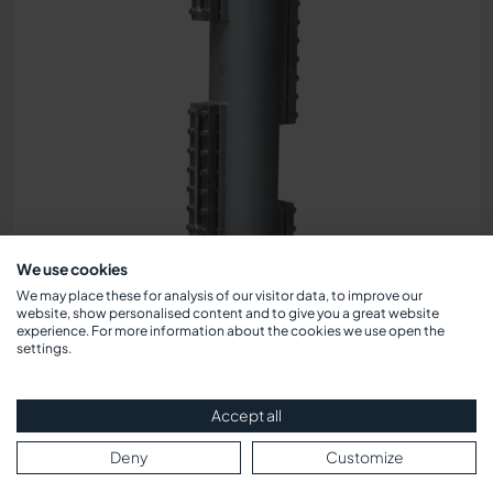
We use cookies
We may place these for analysis of our visitor data, to improve our
website, show personalised content and to give you a great website
experience. For more information about the cookies we use open the
settings.
Accept all
Entwicklung und Fertigung
Deny
Customize