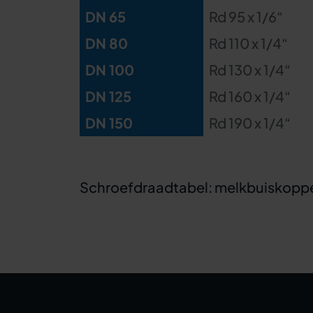
DN 65
Rd 95 x 1/6“
DN 80
Rd 110 x 1/4“
DN 100
Rd 130 x 1/4“
DN 125
Rd 160 x 1/4“
DN 150
Rd 190 x 1/4“
Schroefdraadtabel: melkbuiskoppel