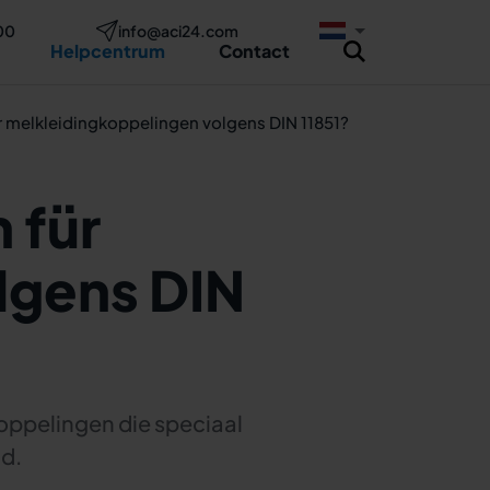
00
info@aci24.com
Helpcentrum
Contact
 melkleidingkoppelingen volgens DIN 11851?
 für
lgens DIN
oppelingen die speciaal
ld.