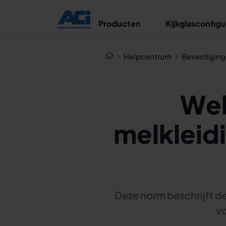
Producten
Kijkglasconfigu
Helpcentrum
Bevestiging
Wel
melkleid
Deze norm beschrijft d
vo