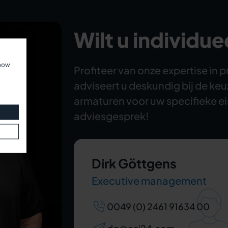
Wilt u individue
show
Profiteer van onze expertise i
adviseert u deskundig bij de keu
armaturen voor uw specifieke ei
adviesgesprek!
Dirk Göttgens
Executive management
0049 (0) 2461 91634 00