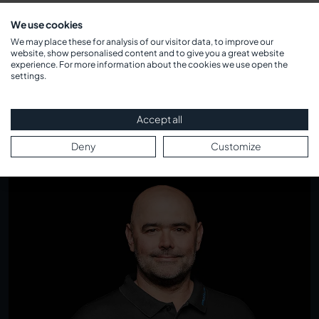
We use cookies
We may place these for analysis of our visitor data, to improve our
website, show personalised content and to give you a great website
experience. For more information about the cookies we use open the
Wilt u individueel advies?
settings.
Profiteer van onze expertise in procesbewaking. Ons
Accept all
ervaren team adviseert u deskundig bij de keuze van de
optimale kijkglas-armaturen voor uw specifieke eisen.
Deny
Customize
Plan nu uw persoonlijke adviesgesprek!