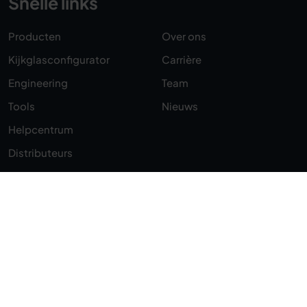
Snelle links
Producten
Over ons
Kijkglasconfigurator
Carrière
Engineering
Team
Tools
Nieuws
Helpcentrum
Distributeurs
Contact