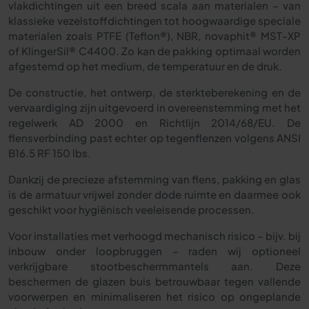
vlakdichtingen uit een breed scala aan materialen – van
klassieke vezelstoffdichtingen tot hoogwaardige speciale
materialen zoals PTFE (Teflon®), NBR, novaphit® MST-XP
of KlingerSil® C4400. Zo kan de pakking optimaal worden
afgestemd op het medium, de temperatuur en de druk.
De constructie, het ontwerp, de sterkteberekening en de
vervaardiging zijn uitgevoerd in overeenstemming met het
regelwerk AD 2000 en Richtlijn 2014/68/EU. De
flensverbinding past echter op tegenflenzen volgens ANSI
B16.5 RF 150 lbs.
Dankzij de precieze afstemming van flens, pakking en glas
is de armatuur vrijwel zonder dode ruimte en daarmee ook
geschikt voor hygiënisch veeleisende processen.
Voor installaties met verhoogd mechanisch risico – bijv. bij
inbouw onder loopbruggen – raden wij optioneel
verkrijgbare stootbeschermmantels aan. Deze
beschermen de glazen buis betrouwbaar tegen vallende
voorwerpen en minimaliseren het risico op ongeplande