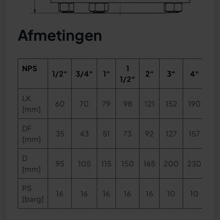
Afmetingen
NPS
1
1/2“
3/4“
1“
2“
3“
4“
6
1/2“
LK
60
70
79
98
121
152
190
24
[mm]
DF
35
43
51
73
92
127
157
21
[mm]
D
95
105
115
150
165
200
230
28
[mm]
PS
16
16
16
16
16
10
10
7
[barg]