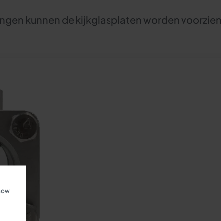
ngen kunnen de kijkglasplaten worden voorzie
show