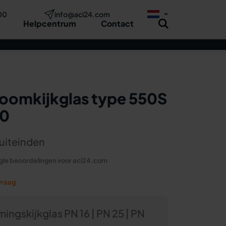
00
info@aci24.com
Helpcentrum
Contact
Nu aanvragen
Advies
oomkijkglas type 550S
40
 uiteinden
le beoordelingen voor aci24.com
vraag
ingskijkglas PN 16 | PN 25 | PN