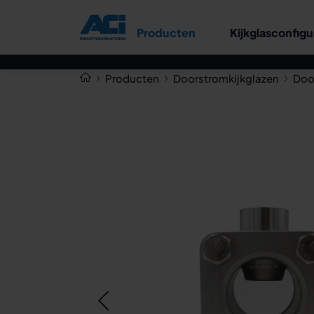
Doorstroomkijkglas type
Producten
Kijkglasconfigu
550S PN 10/40
Producten
Doorstromkijkglazen
Doo