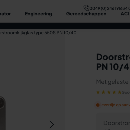
0049 (0) 2461 91634 
rator
Engineering
Gereedschappen
ACI
Technische gegevens
Tekening & afmetingen
Opbouw
rstroomkijkglas type 550S PN 10/40
Doorstr
PN 10/
Met gelaste
Goog
Levertijd op aan
Doorstrom