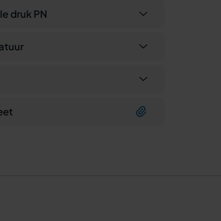
e druk PN
atuur
eet