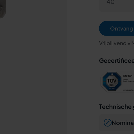
40
Ontvang 
Vrijblijvend •
Gecertificee
Technische
Nomina