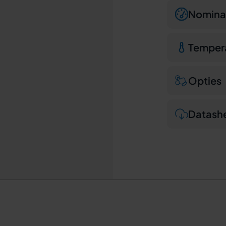
Nominal
Temper
Opties
Datash