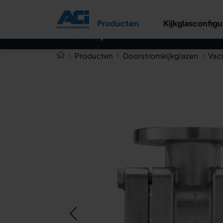
Vacuüm-kijkglas Type 550V
Producten
Kijkglasconfigu
PN 10/40 - DIN 11869 (oud
DIN 3237)
Producten
Doorstromkijkglazen
Vac