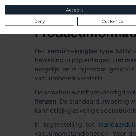
Accept all
Deny
Customize
Productinformat
Het
vacuüm-kijkglas type 550V
i
bewaking in pijpleidingen. Het ma
mogelijk en is bijzonder geschik
vacuümbereik vereist is.
De armatuur wordt vervaardigd vo
flenzen
. De standaarduitvoering w
kan het kijkglas veilig en construc
In tegenstelling tot
standaardui
vacuümomstandigheden. Voor de