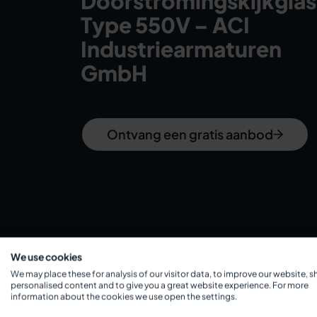
Doorstromingskijkglas
Type 550V – ACI
Industriearmaturen
GmbH
Ontvang een gratis aanbod
We use cookies
We may place these for analysis of our visitor data, to improve our website, 
personalised content and to give you a great website experience. For more
information about the cookies we use open the settings.