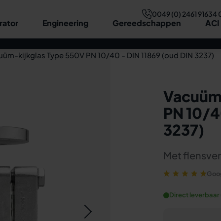
0049 (0) 2461 91634 
rator
Engineering
Gereedschappen
ACI
Technische gegevens
Video
Tekening & afmetingen
Opbo
uüm-kijkglas Type 550V PN 10/40 - DIN 11869 (oud DIN 3237)
Vacuüm-
PN 10/4
3237)
Met flensve
Goog
Direct leverbaar