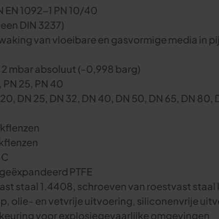
N EN 1092-1 PN 10/40
heen DIN 3237)
waking van vloeibare en gasvormige media in pi
 2 mbar absoluut (-0,998 barg)
, PN 25, PN 40
20, DN 25, DN 32, DN 40, DN 50, DN 65, DN 80, 
ekflenzen
kflenzen
°C
 geëxpandeerd PTFE
ast staal 1.4408, schroeven van roestvast staal
 olie- en vetvrije uitvoering, siliconenvrije uit
euring voor explosiegevaarlijke omgevingen