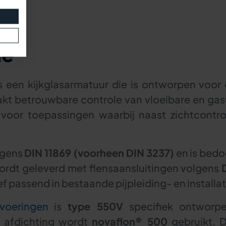
ie
s een kijkglasarmatuur die is ontworpen voor
akt betrouwbare controle van vloeibare en gas
t voor toepassingen waarbij naast zichtcontr
lgens
DIN 11869 (voorheen DIN 3237)
en is bed
ordt geleverd met flensaansluitingen volgens
tief passend in bestaande pijpleiding- en insta
tvoeringen
is
type 550V
specifiek ontworpe
 afdichting wordt
novaflon® 500
gebruikt. D