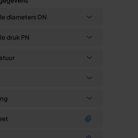
 gegevens
le diameters DN
e druk PN
atuur
ing
eet