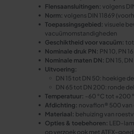
Flensaansluitingen:
volgens DI
Norm:
volgens DIN 11869 (voor
Toepassingsgebied:
visuele be
vacuümomstandigheden
Geschiktheid voor vacuüm:
tot
Nominale druk PN:
PN 10, PN 16
Nominale maten DN:
DN 15, DN 
Uitvoering:
DN 15 tot DN 50: hoekige d
DN 65 tot DN 200: ronde de
Temperatuur:
-60 °C tot +200 
Afdichting:
novaflon® 500 van
Materiaal:
behuizing van roestv
Opties & toebehoren:
LED-lamp,
op verzoek ook met ATEX-goedk