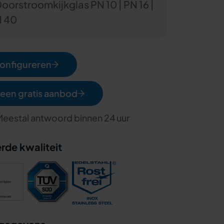
orstroomkijkglas PN 10 | PN 16 |
N 40
configureren
een gratis aanbod
 Meestal antwoord binnen 24 uur
rde kwaliteit