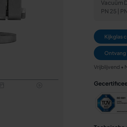
Vacuüm Do
PN 25 | P
Kijkglas 
Ontvang 
Vrijblijvend •
Gecertificee