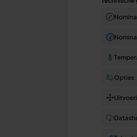
Technische
Nomina
Nominal
Temper
Opties
Uitvoer
Datash