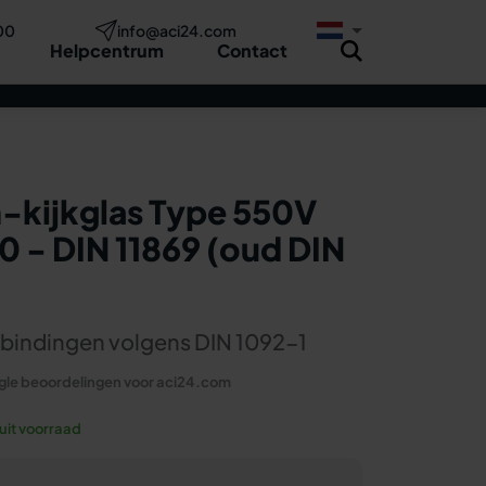
00
info@aci24.com
Helpcentrum
Contact
Nu aanvragen
uw
Advies
kijkglas Type 550V
0 - DIN 11869 (oud DIN
rbindingen volgens DIN 1092-1
le beoordelingen voor aci24.com
 uit voorraad