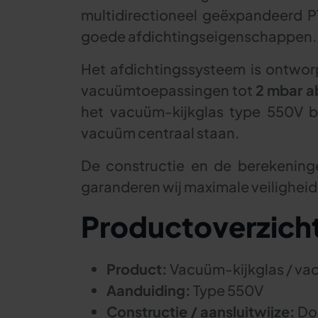
multidirectioneel geëxpandeerd P
goede afdichtingseigenschappen.
Het afdichtingssysteem is ontwo
vacuümtoepassingen tot
2 mbar a
het vacuüm-kijkglas type 550V bi
vacuüm centraal staan.
De constructie en de berekening
garanderen wij maximale veiligheid
Productoverzich
Product:
Vacuüm-kijkglas / va
Aanduiding:
Type 550V
Constructie / aansluitwijze:
Do