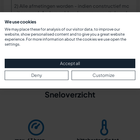
2) Alle afmetingen worden - indien constructief mogeli
uitgevoerd. Anders gelden de gegevens uit de orderbev
klanttekening.
We use cookies
Afmetingen komen overeen met de nominale druk PN 16;
We may place these for analysis of our visitor data, to improve our
kunnen afwijkingen optreden
website, show personalised content and to give you a great website
experience. For more information about the cookies we use open the
settings.
Accept all
Deny
Customize
Sneloverzicht
max. 63 barg
hittebestendig tot