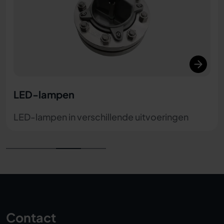
FEP-beschermscherm / coating
Ter bescherming van de kijkglasplaten tegen
chemische invloeden
Contact