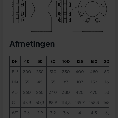
Afmetingen
DN
40
50
80
100
125
150
200
BL²
200
230
310
350
400
480
600
D1²
35
45
55
83
107
132
160
AL
²
260
260
340
380
420
470
580
C
48,3
60,3
88,9
114,3
139,7
168,3
168,3
WT
2,6
2,9
3,2
3,6
4
4,5
6,3