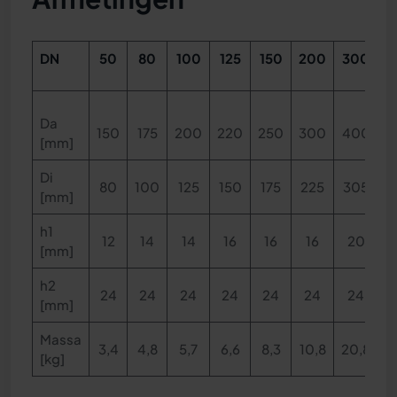
DN
50
80
100
125
150
200
300
Da
150
175
200
220
250
300
400
[mm]
Di
80
100
125
150
175
225
305
[mm]
h1
12
14
14
16
16
16
20
[mm]
h2
24
24
24
24
24
24
24
[mm]
Massa
3,4
4,8
5,7
6,6
8,3
10,8
20,8
[kg]