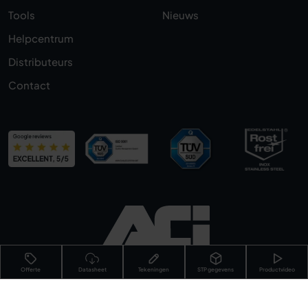
Tools
Nieuws
Helpcentrum
Distributeurs
Contact
Offerte
Datasheet
Tekeningen
STP gegevens
Productvideo