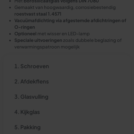
Met
borosilicaatglas volgens DIN 7080
Gemaakt van hoogwaardig, corrosiebestendig
roestvast staal 1.4571
Vacuümafdichting via afgestemde afdichtringen of
O-ringen
Optioneel
met wisser en LED-lamp
Speciale uitvoeringen
zoals dubbele beglazing of
verwarmingspatroon mogelijk
Schroeven
Afdekflens
Glasvulling
Kijkglas
Pakking