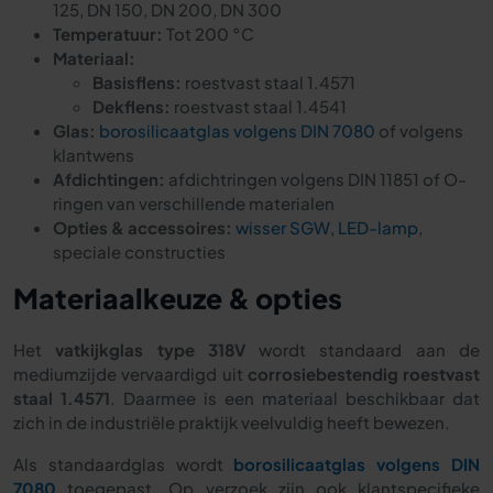
125, DN 150, DN 200, DN 300
Temperatuur:
Tot 200 °C
Materiaal:
Basisflens:
roestvast staal 1.4571
Dekflens:
roestvast staal 1.4541
Glas:
borosilicaatglas volgens DIN 7080
of volgens
klantwens
Afdichtingen:
afdichtringen volgens DIN 11851 of O-
ringen van verschillende materialen
Opties & accessoires:
wisser SGW
,
LED-lamp
,
speciale constructies
Materiaalkeuze & opties
Het
vatkijkglas type 318V
wordt standaard aan de
mediumzijde vervaardigd uit
corrosiebestendig roestvast
staal 1.4571
. Daarmee is een materiaal beschikbaar dat
zich in de industriële praktijk veelvuldig heeft bewezen.
Als standaardglas wordt
borosilicaatglas volgens DIN
7080
toegepast. Op verzoek zijn ook klantspecifieke