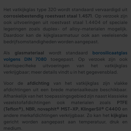
Het vatkijkglas type 320 wordt standaard vervaardigd uit
corrosiebestendig roestvast staal 1.4571
. Op verzoek zijn
ook uitvoeringen uit roestvast staal 1.4404 of speciale
legeringen zoals duplex- of alloy-materialen mogelijk.
Daardoor kan de kijkglasarmatuur ook aan veeleisende
bedrijfsomstandigheden worden aangepast.
Als
glasmateriaal
wordt standaard
borosilicaatglas
volgens DIN 7080
toegepast. Op verzoek zijn ook
klantspecifieke uitvoeringen van het vatkijkglas
verkrijgbaar; meer details vindt u in het gegevensblad.
Voor de
afdichting
van het vatkijkglas zijn vlakke
afdichtingen uit een brede materiaalkeuze beschikbaar.
Afhankelijk van het toepassingsgebied zijn naast klassieke
vezelstofafdichtingen ook materialen zoals
PTFE
(Teflon®), NBR, novaphit® MST-XP, KlingerSil® C4400
en
andere merkafdichtingen verkrijgbaar. Zo kan het
kijkglas
gericht worden aangepast aan temperatuur, druk en
medium.