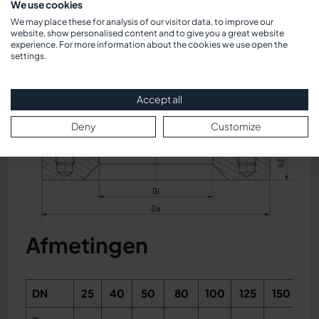
We use cookies
We may place these for analysis of our visitor data, to improve our
Doorsnede-
website, show personalised content and to give you a great website
experience. For more information about the cookies we use open the
tekening
settings.
Accept all
Deny
Customize
Afmetingen
DN
25
40
50
80
100
125
150
2