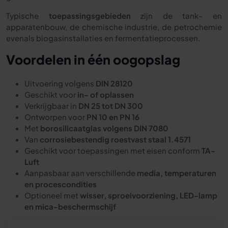
Typische
toepassingsgebieden
zijn de tank- en
apparatenbouw, de chemische industrie, de petrochemie
evenals biogasinstallaties en fermentatieprocessen.
Voordelen in één oogopslag
Uitvoering volgens
DIN 28120
Geschikt voor
in- of oplassen
Verkrijgbaar in
DN 25 tot DN 300
Ontworpen voor
PN 10 en PN 16
Met
borosilicaatglas volgens DIN 7080
Van
corrosiebestendig roestvast staal 1.4571
Geschikt voor toepassingen met eisen conform
TA-
Luft
Aanpasbaar aan verschillende
media, temperaturen
en procescondities
Optioneel met
wisser, sproeivoorziening, LED-lamp
en mica-beschermschijf