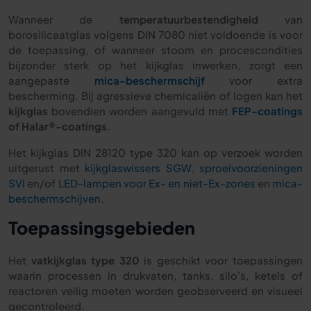
Wanneer de
temperatuurbestendigheid
van
borosilicaatglas volgens DIN 7080 niet voldoende is voor
de toepassing, of wanneer stoom en procescondities
bijzonder sterk op het kijkglas inwerken, zorgt een
aangepaste
mica-beschermschijf
voor extra
bescherming. Bij agressieve chemicaliën of logen kan het
kijkglas
bovendien worden aangevuld met
FEP-coatings
of Halar®-coatings
.
Het kijkglas DIN 28120 type 320 kan op verzoek worden
uitgerust met
kijkglaswissers SGW
,
sproeivoorzieningen
SVI
en/of
LED-lampen voor Ex- en niet-Ex-zones
en
mica-
beschermschijven
.
Toepassingsgebieden
Het
vatkijkglas type 320
is geschikt voor toepassingen
waarin processen in drukvaten, tanks, silo's, ketels of
reactoren veilig moeten worden geobserveerd en visueel
gecontroleerd.