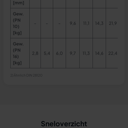
[mm]
Gew.
(PN
-
-
-
9,6
11,1
14,3
21,9
30
10)
[kg]
Gew.
(PN
2,8
5,4
6,0
9,7
11,3
14,6
22,4
31
16)
[kg]
2) Ähnlich DIN 28120
Sneloverzicht