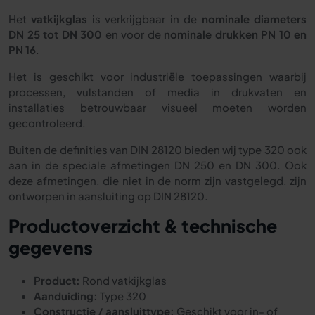
Het
vatkijkglas
is verkrijgbaar in de
nominale diameters
DN 25 tot DN 300
en voor de
nominale drukken PN 10 en
PN 16
.
Het is geschikt voor industriële toepassingen waarbij
processen, vulstanden of media in drukvaten en
installaties betrouwbaar visueel moeten worden
gecontroleerd.
Buiten de definities van DIN 28120 bieden wij type 320 ook
aan in de speciale afmetingen DN 250 en DN 300. Ook
deze afmetingen, die niet in de norm zijn vastgelegd, zijn
ontworpen in aansluiting op DIN 28120.
Productoverzicht & technische
gegevens
Product:
Rond vatkijkglas
Aanduiding:
Type 320
Constructie / aansluittype:
Geschikt voor in- of