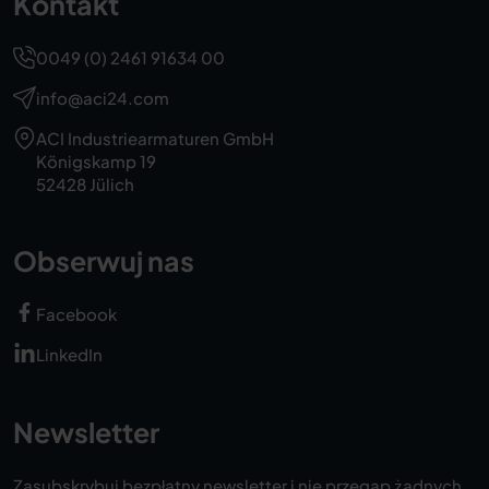
Kontakt
0049 (0) 2461 91634 00
info@aci24.com
ACI Industriearmaturen GmbH
Königskamp 19
52428 Jülich
Obserwuj nas
Facebook
LinkedIn
Newsletter
Zasubskrybuj bezpłatny newsletter i nie przegap żadnych