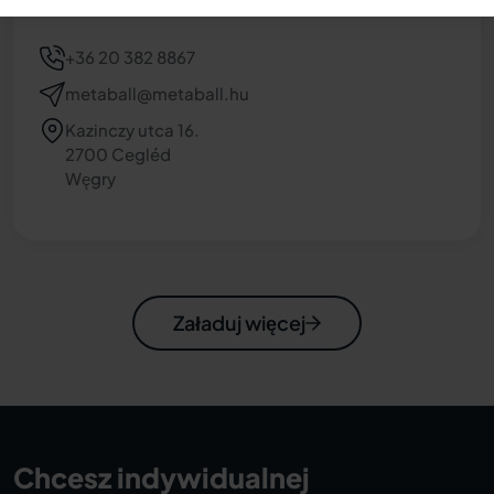
+36 20 382 8867
metaball@metaball.hu
Kazinczy utca 16.
2700 Cegléd
Węgry
Załaduj więcej
Chcesz indywidualnej