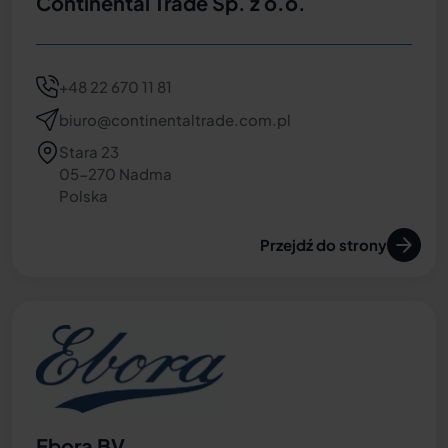
Continental Trade Sp. z o.o.
Hiszpania
Węgry
+48 22 670 11 81
biuro@continentaltrade.com.pl
Stara 23
05-270 Nadma
Polska
Przejdź do strony
Ebora BV