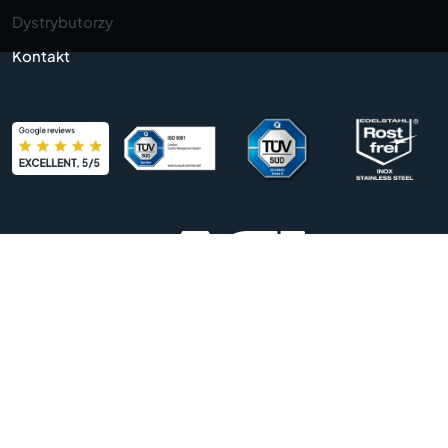
Dystrybutorzy
Kontakt
Odcisk
Ochrona danych
Ogólne warunki
handlowe