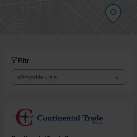
Filtr
Wszystkie kraje
Wszystkie kraje
Grecja
Niderlandy
Polska
Portugalia