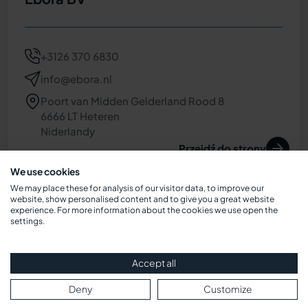
+3126 370 6830
info@ebora.nl
Poort van Midden Gelderland Rood 8
6666 LT Heteren
Niderlandy
Przejdź do strony
We use cookies
We may place these for analysis of our visitor data, to improve our
website, show personalised content and to give you a great website
experience. For more information about the cookies we use open the
settings.
Accept all
METABALL Kft.
Deny
Customize