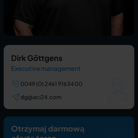
Dirk Göttgens
Executive management
0049 (0) 2461 91634 00
dg@aci24.com
Otrzymaj darmową