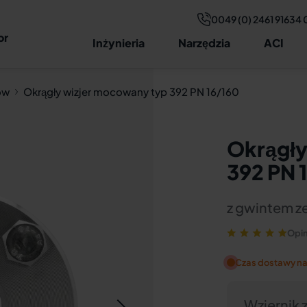
0049 (0) 2461 91634 
Dane techniczne
Rysunek i wymiary
Budowa
Doradz
or
Inżynieria
Narzędzia
ACI
ów
Okrągły wizjer mocowany typ 392 PN 16/160
Okrągły
392 PN 
z gwintem z
Opin
Czas dostawy na
Wziernik z