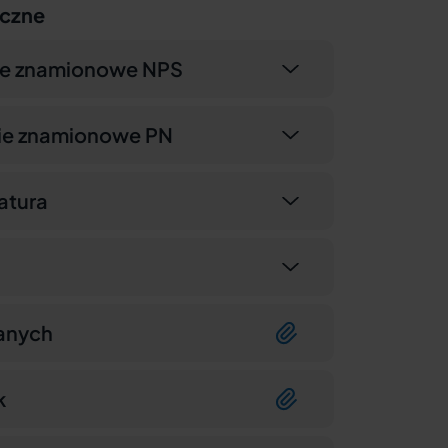
iczne
ce znamionowe NPS
nie znamionowe PN
atura
anych
k