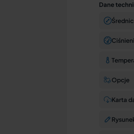
Dane techn
Średni
Ciśnie
Temper
Opcje
Karta d
Rysune