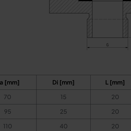
a [mm]
Di [mm]
L [mm]
70
15
20
95
25
20
110
40
20