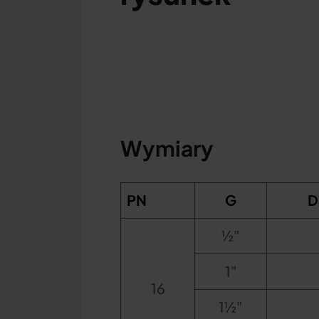
Wymiary
PN
G
D
½"
1"
16
1½"