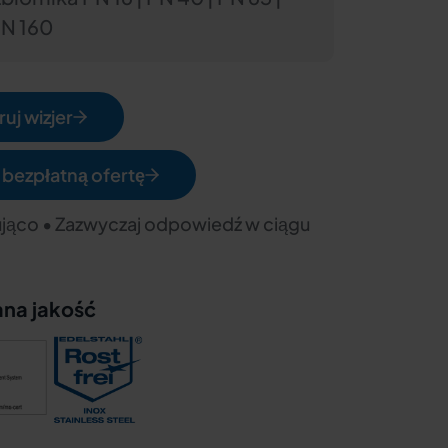
PN 160
uj wizjer
 bezpłatną ofertę
jąco • Zazwyczaj odpowiedź w ciągu
ana jakość