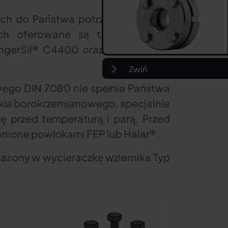
ch do Państwa potrzeb, z bogatej
ch oferowane są także bardziej
ingerSil® C4400 oraz wiele innych
Zwiń
wego DIN 7080 nie spełnia Państwa
kła borokrzemianowego, specjalnie
 przed temperaturą i parą. Przed
nione powłokami FEP lub Halar®.
sażony w wycieraczkę wziernika Typ