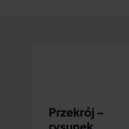
Przekrój –
rysunek