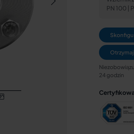
PN 100 | 
Skonfigur
Otrzymaj
Niezobowiązu
24 godzin
Certyfikow