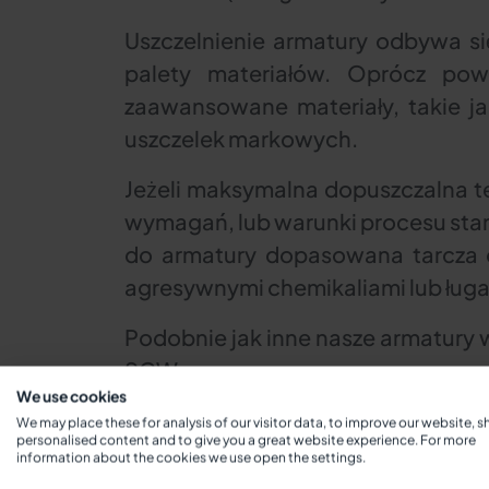
Uszczelnienie armatury odbywa s
palety materiałów. Oprócz pow
zaawansowane materiały, takie ja
uszczelek markowych.
Jeżeli maksymalna dopuszczalna t
wymagań, lub warunki procesu sta
do armatury dopasowana tarcza o
agresywnymi chemikaliami lub ług
Podobnie jak inne nasze armatury 
SGW.
We use cookies
We may place these for analysis of our visitor data, to improve our website, 
personalised content and to give you a great website experience. For more
information about the cookies we use open the settings.
Śruby