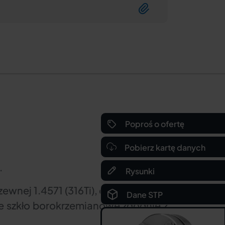
Poproś o ofertę
Pobierz kartę danych
.
Rysunki
ewnej 1.4571 (316Ti), cenionej przez
Dane STP
ne szkło borokrzemianowe zgodnie z