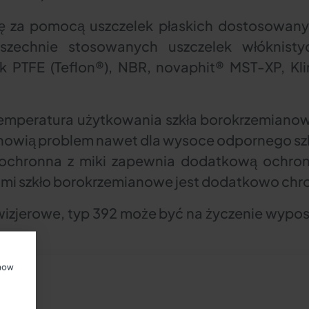
ię za pomocą uszczelek płaskich dostosowany
szechnie stosowanych uszczelek włóknisty
k PTFE (Teflon®), NBR, novaphit® MST-XP, Kl
emperatura użytkowania szkła borokrzemiano
nowią problem nawet dla wysoce odpornego sz
chronna z miki zapewnia dodatkową ochronę
ami szkło borokrzemianowe jest dodatkowo chro
wizjerowe, typ 392 może być na życzenie wypo
show