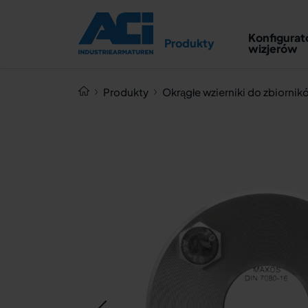
Okrągły wizjer mocowany
Konfigurat
typ 392 PN 16/160
Produkty
wizjerów
Produkty
Okrągłe wzierniki do zbiornik