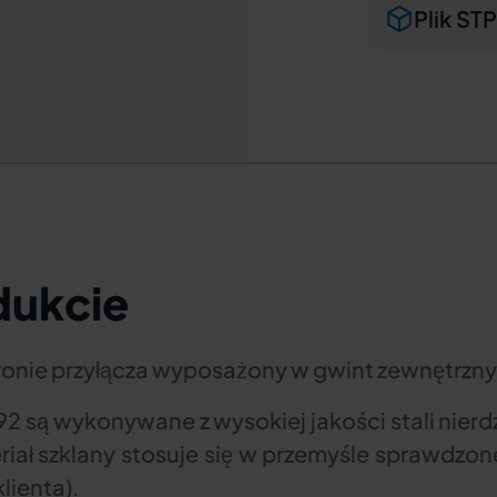
Plik STP
dukcie
tronie przyłącza wyposażony w gwint zewnętrzny
2 są wykonywane z wysokiej jakości stali nierdz
eriał szklany stosuje się w przemyśle sprawdzo
lienta).