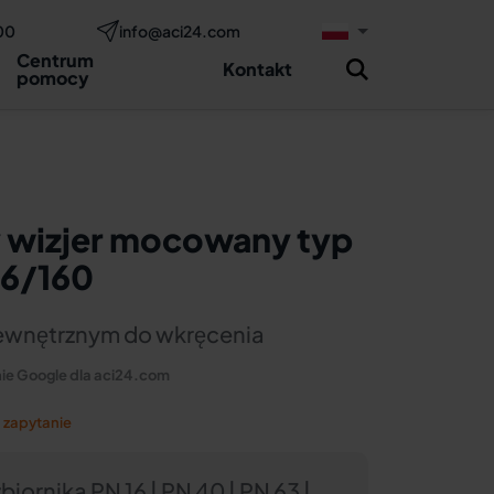
00
info@aci24.com
Zapytaj teraz
two
Centrum
Kontakt
pomocy
 wizjer mocowany typ
16/160
ewnętrznym do wkręcenia
ie Google dla aci24.com
 zapytanie
biornika PN 16 | PN 40 | PN 63 |