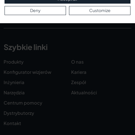
Obowiązuje nasza
polityka prywatności
.
Deny
Customize
Szybkie linki
Produkty
O nas
Konfigurator wizjerów
Kariera
Inżynieria
Zespół
Narzędzia
Aktualności
Centrum pomocy
Dystrybutorzy
Kontakt