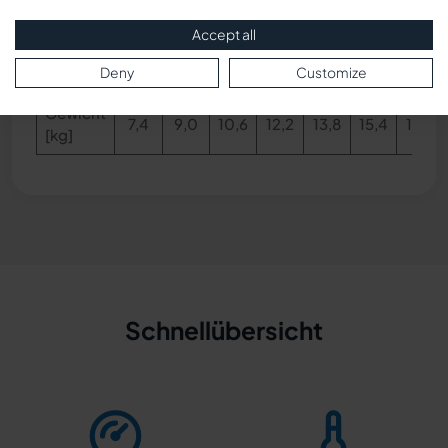
BL [mm]
270
340
410
480
550
620
690
Accept all
Deny
Customize
SL [mm]
200
270
340
410
480
550
620
Gewicht
7,4
9,0
10,6
12,2
13,8
15,4
17,0
[kg]
Schnellübersicht