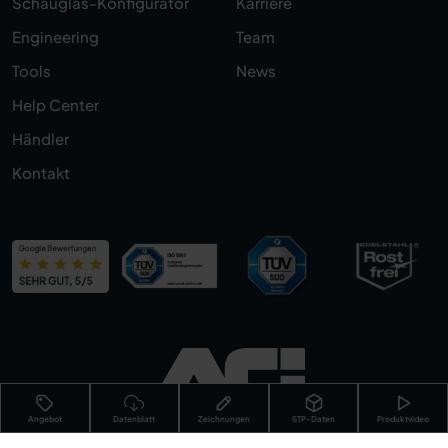
Schauglas-Konfigurator
Karriere
Engineering
Team
Tools
News
Help Center
Händler
Kontakt
Angebot
Datenblatt
Zeichnungen
STP-Daten
Produktvideo