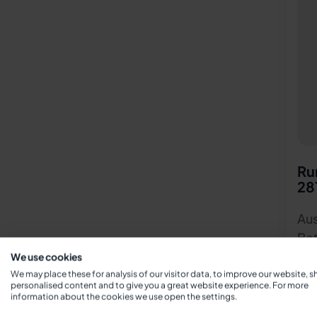
Ru
28
Aus
Bet
We use cookies
We may place these for analysis of our visitor data, to improve our website, 
personalised content and to give you a great website experience. For more
information about the cookies we use open the settings.