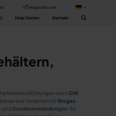
00
info@aci24.com
I
Help Center
Kontakt
hältern,
sche Normausführungen nach
DIN
benso wie Varianten für
Biogas
,
- und
Sonderanwendungen
. So