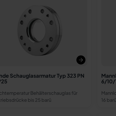
nde Schauglasarmatur Typ 323 PN
Mannl
/25
6/10/
htemperatur Behälterschauglas für
Mannlo
riebsdrücke bis 25 barü
16 bar