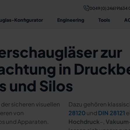
0049 (0) 2461 91634 
uglas-Konfigurator
Engineering
Tools
AC
erschaugläser zur
chtung in Druckbe
s und Silos
der sicheren visuellen
Dazu gehören klassi
neren von
28120
und
DIN 28121
e
los und Apparaten.
Hochdruck
-,
Vakuum