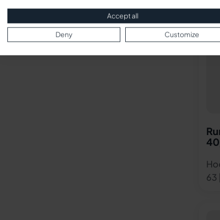
Accept all
Deny
Customize
Ru
40
Hoc
63 