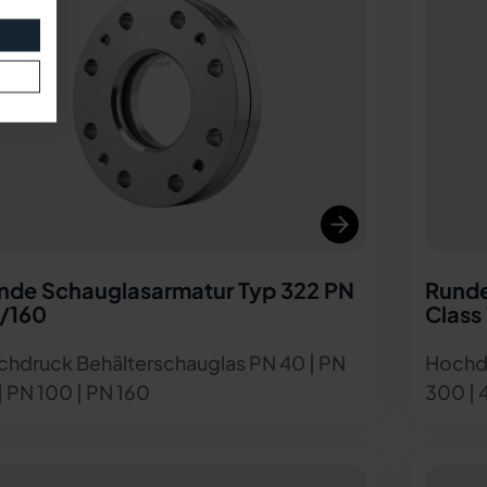
nde Schauglasarmatur Typ 322 PN
Runde
/160
Class
hdruck Behälterschauglas PN 40 | PN
Hochdr
| PN 100 | PN 160
300 | 