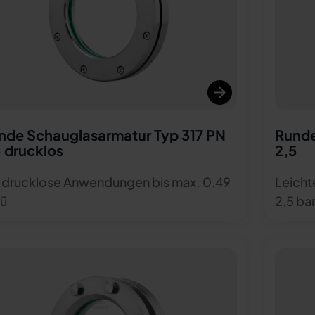
nde Schauglasarmatur Typ 317 PN
Runde
- drucklos
2,5
 drucklose Anwendungen bis max. 0,49
Leicht
rü
2,5 ba