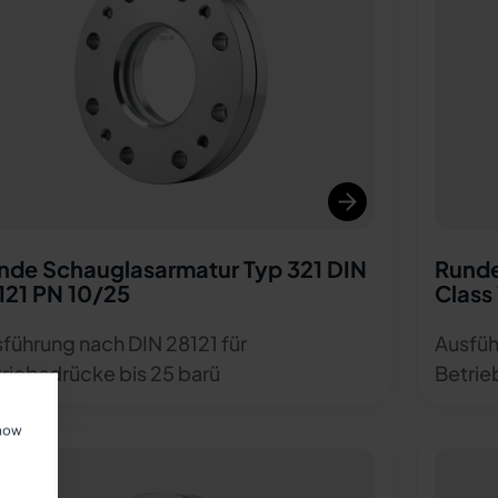
nde Schauglasarmatur Typ 321 DIN
Runde
121 PN 10/25
Class 
führung nach DIN 28121 für
Ausfüh
riebsdrücke bis 25 barü
Betrie
show