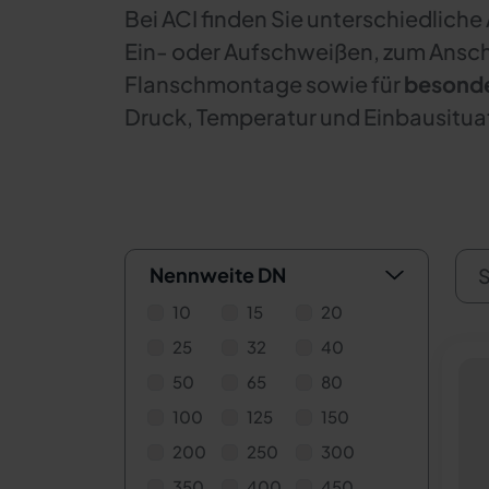
Bei ACI finden Sie unterschiedlich
Ein- oder Aufschweißen, zum Ansch
Flanschmontage sowie für
besonde
Druck, Temperatur und Einbausitua
Nennweite DN
S
10
15
20
25
32
40
50
65
80
100
125
150
200
250
300
350
400
450