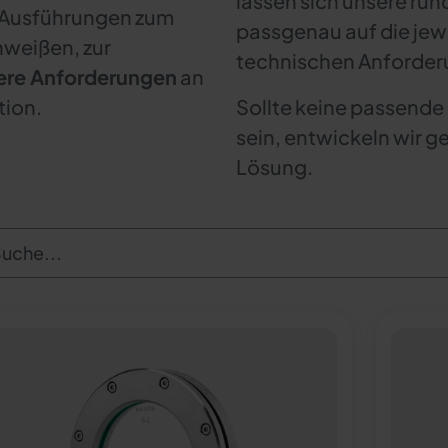
lassen sich unsere ru
e Ausführungen zum
passgenau auf die je
weißen, zur
technischen Anforder
re Anforderungen
an
tion.
Sollte keine passend
sein, entwickeln wir 
Lösung.
uche...