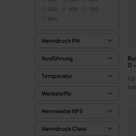
500
600
700
800
Nenndruck PN
Ru
Ausführung
0 
Temperatur
Für
ba
Werkstoffe
Nennweite NPS
Nenndruck Class