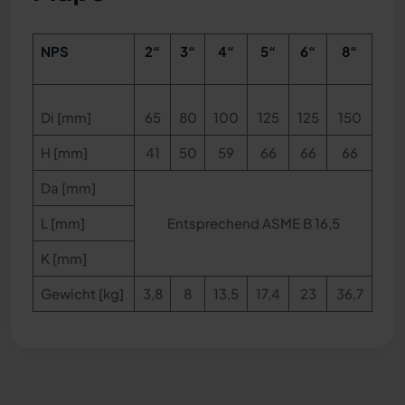
NPS
2“
3“
4“
5“
6“
8“
Di [mm]
65
80
100
125
125
150
H [mm]
41
50
59
66
66
66
Da [mm]
L [mm]
Entsprechend ASME B 16,5
K [mm]
Gewicht [kg]
3,8
8
13,5
17,4
23
36,7