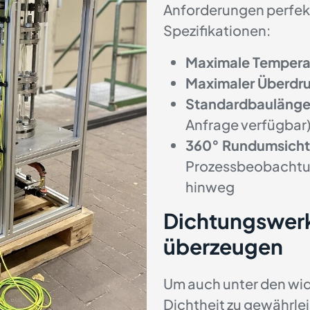
Anforderungen perfek
Spezifikationen:
Maximale Tempera
Maximaler Überdr
Standardbaulänge
Anfrage verfügbar
360° Rundumsicht
Prozessbeobachtun
hinweg
Dichtungswerk
überzeugen
Um auch unter den wi
Dichtheit zu gewährlei