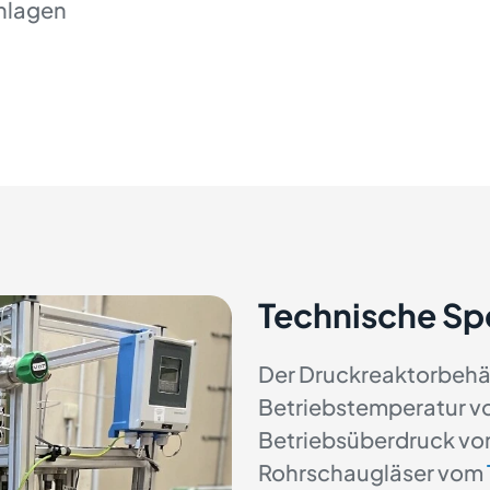
nlagen
Technische Sp
Der Druckreaktorbehäl
Betriebstemperatur v
Betriebsüberdruck vo
Rohrschaugläser vom