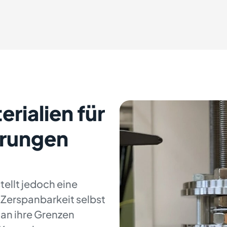
rialien für
erungen
tellt jedoch eine
 Zerspanbarkeit selbst
an ihre Grenzen