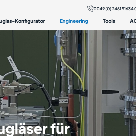
0049 (0) 2461 91634 
uglas-Konfigurator
Engineering
Tools
AC
gläser für