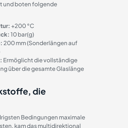
t und boten folgende
tur:
+200 °C
uck:
10 bar(g)
:
200 mm (Sonderlängen auf
)
:
Ermöglicht die vollständige
g über die gesamte Glaslänge
stoffe, die
drigsten Bedingungen maximale
sten, kam das multidirektional