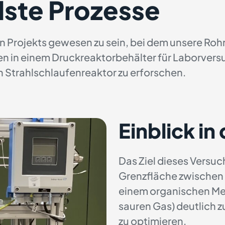
lste Prozesse
iven Projekts gewesen zu sein, bei dem unsere R
den in einem Druckreaktorbehälter für Laborver
Strahlschlaufenreaktor zu erforschen.
Einblick in
Das Ziel dieses Versuc
Grenzfläche zwischen 
einem organischen Me
sauren Gas) deutlich 
zu optimieren.