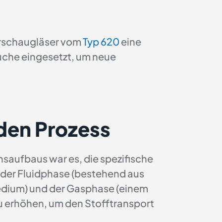
ohrschaugläser vom
Typ 620
eine
suche eingesetzt, um neue
 den Prozess
hsaufbaus war es, die spezifische
der Fluidphase (bestehend aus
dium) und der Gasphase (einem
zu erhöhen, um den Stofftransport