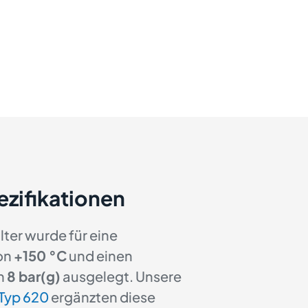
ezifikationen
ter wurde für eine
on
+150 °C
und einen
n
8 bar(g)
ausgelegt. Unsere
Typ 620
ergänzten diese