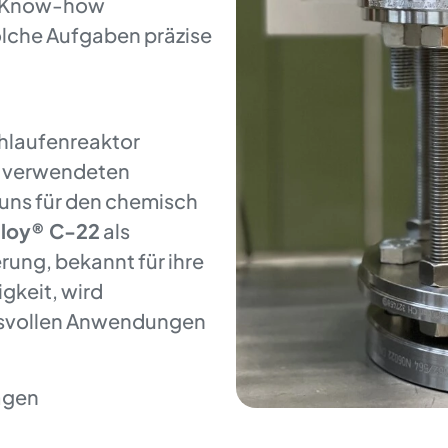
er Know-how
olche Aufgaben präzise
chlaufenreaktor
e verwendeten
 uns für den chemisch
lloy® C-22
als
rung, bekannt für ihre
gkeit, wird
hsvollen Anwendungen
agen