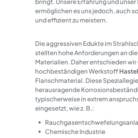
bringt. Unsere Erfahrung und uns
ermöglichen es uns jedoch, auch s
und effizient zu meistern.
Die aggressiven Edukte im Strahls
stellten hohe Anforderungen an di
Materialien. Daher entschieden wir
hochbeständigen Werkstoff
Haste
Flanschmaterial. Diese Speziallegie
herausragende Korrosionsbeständi
typischerweise in extrem anspruc
eingesetzt, wie z. B.:
Rauchgasentschwefelungsanl
Chemische Industrie