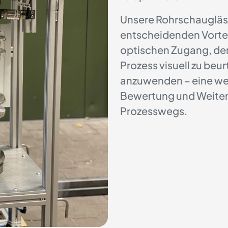
Unsere Rohrschauglä
entscheidenden Vortei
optischen Zugang, der
Prozess visuell zu be
anzuwenden – eine wes
Bewertung und Weiter
Prozesswegs.