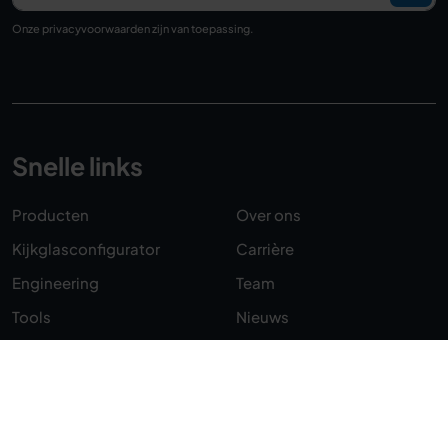
Onze
privacyvoorwaarden
zijn van toepassing.
Snelle links
Producten
Over ons
Kijkglasconfigurator
Carrière
Engineering
Team
Tools
Nieuws
Helpcentrum
Distributeurs
Contact