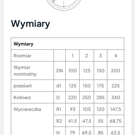
Wymiary
Wymiary
Rozmiar
1
2
3
4
Wymiar
DN
100
125
150
200
nominalny
prześwit
d1
125
150
175
225
Kołnierz
D
220
250
285
340
Wycieraczka
R1
93
105
120
147,5
R2
41,5
47,5
55
68,75
H
79
69,5
85
63,5