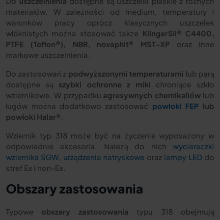
Do
uszczelnienia
dostępne są uszczelki płaskie z różnych
materiałów. W zależności od medium, temperatury i
warunków pracy oprócz klasycznych uszczelek
włóknistych można stosować także
KlingerSil® C4400,
PTFE (Teflon®), NBR, novaphit® MST-XP
oraz inne
markowe uszczelnienia.
Do zastosowań z
podwyższonymi temperaturami
lub parą
dostępne są
szybki ochronne z miki
chroniące szkło
wziernikowe. W przypadku
agresywnych chemikaliów
lub
ługów można dodatkowo zastosować
powłoki FEP
lub
powłoki Halar®
.
Wziernik typ 318 może być na życzenie wyposażony w
odpowiednie akcesoria. Należą do nich
wycieraczki
wziernika SGW
,
urządzenia natryskowe
oraz
lampy LED
do
stref Ex i non-Ex.
Obszary zastosowania
Typowe
obszary zastosowania
typu 318 obejmują