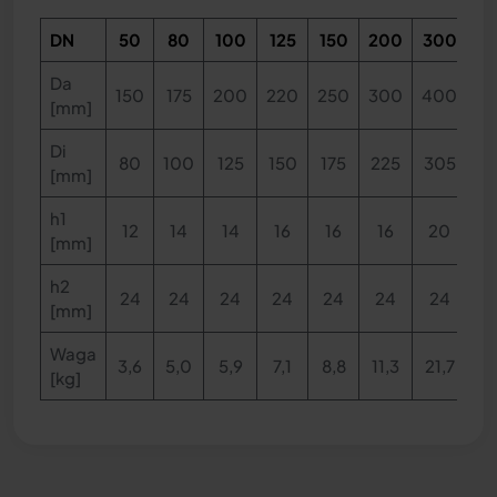
DN
50
80
100
125
150
200
300
4
Da
150
175
200
220
250
300
400
5
[mm]
Di
80
100
125
150
175
225
305
3
[mm]
h1
12
14
14
16
16
16
20
2
[mm]
h2
24
24
24
24
24
24
24
2
[mm]
Waga
3,6
5,0
5,9
7,1
8,8
11,3
21,7
35
[kg]