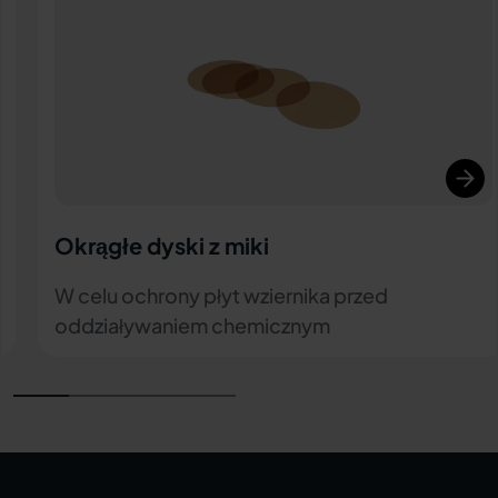
Wycieraczka wziernika
Do ręcznego czyszczenia płyty wziernika