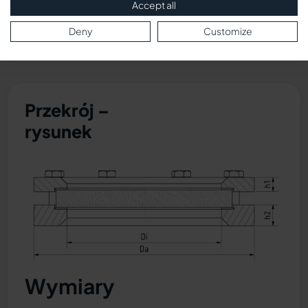
Accept all
Deny
Customize
Przekrój –
rysunek
Wymiary