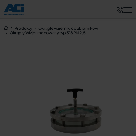
Zapytaj teraz
Produkty
Okrągłe wzierniki do zbiorników
Okrągły Wizjer mocowany typ 318 PN 2,5