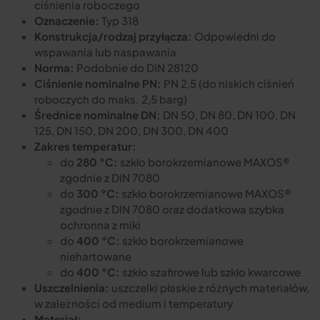
ciśnienia roboczego
Oznaczenie:
Typ 318
Konstrukcja/rodzaj przyłącza:
Odpowiedni do
wspawania lub naspawania
Norma:
Podobnie do DIN 28120
Ciśnienie nominalne PN:
PN 2,5 (do niskich ciśnień
roboczych do maks. 2,5 barg)
Średnice nominalne DN:
DN 50, DN 80, DN 100, DN
125, DN 150, DN 200, DN 300, DN 400
Zakres temperatur:
do
280 °C:
szkło borokrzemianowe MAXOS®
zgodnie z DIN 7080
do
300 °C:
szkło borokrzemianowe MAXOS®
zgodnie z DIN 7080 oraz dodatkowa szybka
ochronna z miki
do
400 °C:
szkło borokrzemianowe
niehartowane
do
400 °C:
szkło szafirowe lub szkło kwarcowe
Uszczelnienia:
uszczelki płaskie z różnych materiałów,
w zależności od medium i temperatury
Materiał: