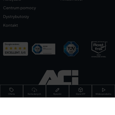
Centrum pomocy
Dystrybutorzy
Kontakt
Oferta
Karta danych
Rysunki
Dane STP
Wideo produktu
Odcisk
Ochrona danych
Ogólne warunki