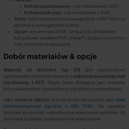
Kołnierz podstawowy:
stal nierdzewna 1.4571
Kołnierz pokrywy:
stal nierdzewna 1.4541
Szkło:
szkło borokrzemianowe zgodnie z DIN 7080 lub
zgodnie z wymaganiami klienta
Opcje:
wycieraczka SGW, lampa LED, urządzenie
natryskowe, powłoka FEP-/Halar®, szybka ochronna z
miki, konstrukcje specjalne
Dobór materiałów & opcje
Wziernik do zbiornika typ 318
jest standardowo
wykonywany od strony medium z
odpornej na korozję stali
nierdzewnej 1.4571
. Dzięki temu dostępny jest materiał,
który wielokrotnie sprawdził się w praktyce przemysłowej.
Jako
materiał szklany
standardowo stosowane jest
szkło
borokrzemianowe zgodnie z DIN 7080
. Na życzenie
możliwe są również indywidualne wykonania wziernika do
zbiornika ze szkłem szafirowym lub kwarcowym.