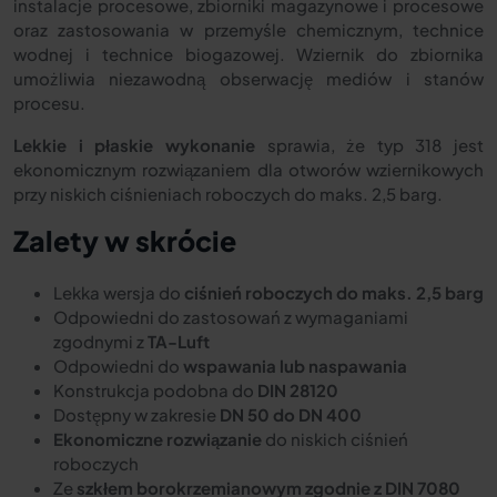
instalacje procesowe, zbiorniki magazynowe i procesowe
oraz zastosowania w przemyśle chemicznym, technice
wodnej i technice biogazowej. Wziernik do zbiornika
umożliwia niezawodną obserwację mediów i stanów
procesu.
Lekkie i płaskie wykonanie
sprawia, że typ 318 jest
ekonomicznym rozwiązaniem dla otworów wziernikowych
przy niskich ciśnieniach roboczych do maks. 2,5 barg.
Zalety w skrócie
Lekka wersja do
ciśnień roboczych do maks. 2,5 barg
Odpowiedni do zastosowań z wymaganiami
zgodnymi z
TA-Luft
Odpowiedni do
wspawania lub naspawania
Konstrukcja podobna do
DIN 28120
Dostępny w zakresie
DN 50 do DN 400
Ekonomiczne rozwiązanie
do niskich ciśnień
roboczych
Ze
szkłem borokrzemianowym zgodnie z DIN 7080