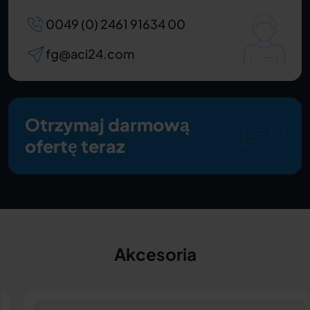
0049 (0) 2461 91634 00
fg@aci24.com
Otrzymaj darmową
ofertę teraz
Akcesoria