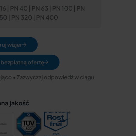
16 | PN 40 | PN 63 | PN 100 | PN
250 | PN 320 | PN 400
uj wizjer
 bezpłatną ofertę
jąco • Zazwyczaj odpowiedź w ciągu
ana jakość