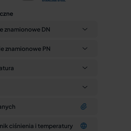
iczne
ce znamionowe DN
nie znamionowe PN
atura
anych
nik ciśnienia i temperatury