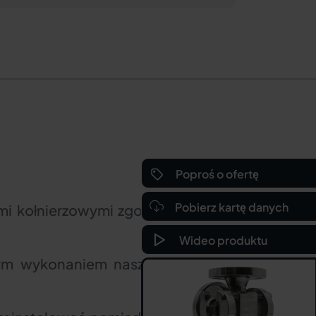
Poproś o ofertę
Pobierz kartę danych
ami kołnierzowymi zgodnie z DIN EN
Wideo produktu
dnym wykonaniem naszych wizjerów