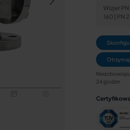
Wizjer PN 
160 | PN 
Skonfigur
Otrzymaj
Niezobowiązu
24 godzin
Certyfikow