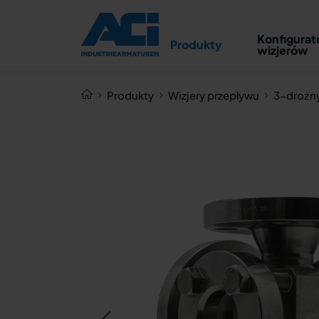
3-drożny Wizjer przepływu
Konfigurat
Typ 590 PN 16/400
Produkty
wizjerów
Produkty
Wizjery przepływu
3-drożny