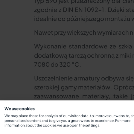
Typ 590 jest przeznaczony dla ci
zgodnie z DIN EN 1092-1. Dzięki s
idealnie do późniejszego montażu w
Nawet przy większych wymiarach no
Wykonanie standardowe ze szkła
dodatkową tarczą ochronną z miki 
7080 do 320 °C.
Uszczelnienie armatury odbywa si
szerokiej gamy materiałów. Opróc
zaawansowane materiały, takie j
markowych uszczelek.
We use cookies
We may place these for analysis of our visitor data, to improve our website, 
personalised content and to give you a great website experience. For more
information about the cookies we use open the settings.