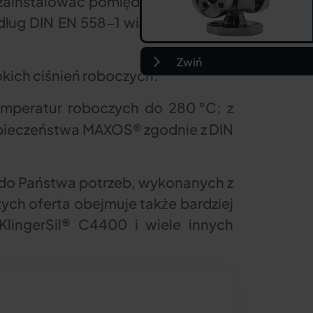
zainstalować pomiędzy kołnierzami
ług DIN EN 558-1 wizjer nadaje się
Zwiń
kich ciśnień roboczych.
emperatur roboczych do 280
°
C; z
ezpieczeństwa MAXOS® zgodnie z DIN
 do Państwa potrzeb, wykonanych z
ch oferta obejmuje także bardziej
KlingerSil® C4400 i wiele innych