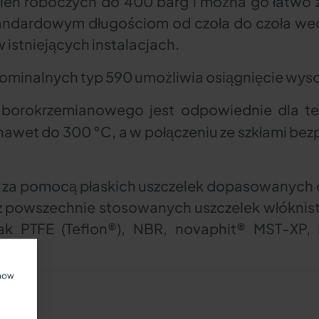
śnień roboczych do 400 barg i można go łatwo 
tandardowym długościom od czoła do czoła wed
 istniejących instalacjach.
minalnych typ 590 umożliwia osiągnięcie wyso
 borokrzemianowego jest odpowiednie dla t
nawet do 300 °C, a w połączeniu ze szkłami b
ę za pomocą płaskich uszczelek dopasowanych
z powszechnie stosowanych uszczelek włóknisty
ak PTFE (Teflon®), NBR, novaphit® MST-XP, 
show