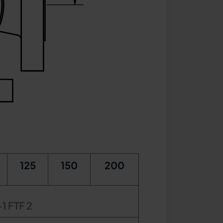
125
150
200
1 FTF 2