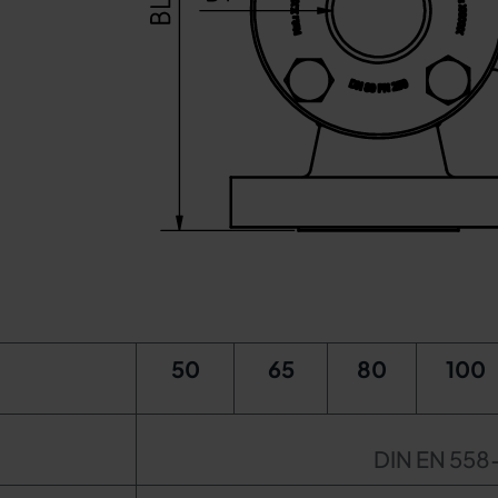
50
65
80
100
DIN EN 558-