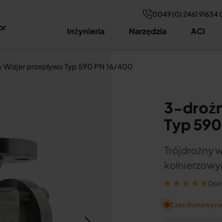
0049 (0) 2461 91634 
Dane techniczne
Rysunek i wymiary
Budowa
Doradz
or
Inżynieria
Narzędzia
ACI
 Wizjer przepływu Typ 590 PN 16/400
3-drożn
Typ 590
Trójdrożny w
kołnierzowy
Opin
Czas dostawy na