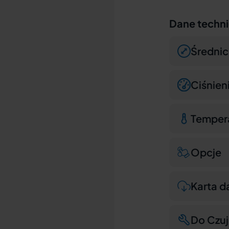
Dane techn
Średni
Ciśnie
Temper
Opcje
Karta d
Do Czuj