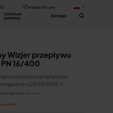
00
info@aci24.com
Zapytaj teraz
two
Centrum
Kontakt
pomocy
y Wizjer przepływu
 PN 16/400
izjer przepływu z przyłączami
mi zgodnie z DIN EN 1092-1
ie Google dla aci24.com
 zapytanie