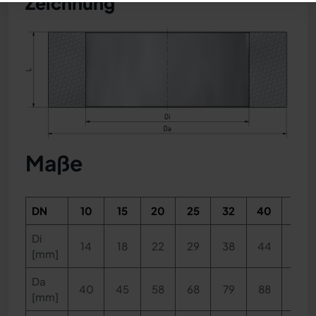
Zeichnung
Maße
DN
10
15
20
25
32
40
50
Di
14
18
22
29
38
44
55
[mm]
Da
40
45
58
68
79
88
102
[mm]