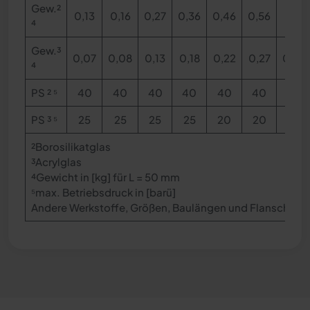
Gew.²
0,13
0,16
0,27
0,36
0,46
0,56
0,71
⁴
Gew.³
0,07
0,08
0,13
0,18
0,22
0,27
0,34
⁴
PS
² ⁵
40
40
40
40
40
40
40
PS ³ ⁵
25
25
25
25
20
20
---
²
Borosilikatglas
³
Acrylglas
⁴
Gewicht in [kg] für L = 50 mm
⁵max. Betriebsdruck in [barü]
Andere Werkstoffe, Größen, Baulängen und Flanschsta