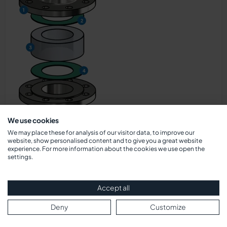
We use cookies
We may place these for analysis of our visitor data, to improve our
website, show personalised content and to give you a great website
experience. For more information about the cookies we use open the
settings.
Accept all
Deny
Customize
Querschnitt-