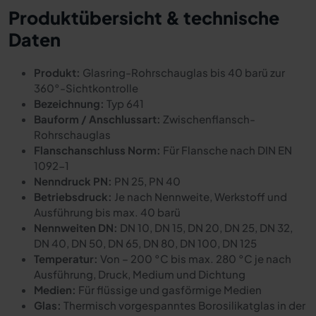
Produktübersicht & technische
Daten
Produkt:
Glasring-Rohrschauglas bis 40 barü zur
360°-Sichtkontrolle
Bezeichnung:
Typ 641
Bauform / Anschlussart:
Zwischenflansch-
Rohrschauglas
Flanschanschluss Norm:
Für Flansche nach DIN EN
1092-1
Nenndruck PN:
PN 25, PN 40
Betriebsdruck:
Je nach Nennweite, Werkstoff und
Ausführung bis max. 40 barü
Nennweiten DN:
DN 10, DN 15, DN 20, DN 25, DN 32,
DN 40, DN 50, DN 65, DN 80, DN 100, DN 125
Temperatur:
Von – 200 °C bis max. 280 °C je nach
Ausführung, Druck, Medium und Dichtung
Medien:
Für flüssige und gasförmige Medien
Glas:
Thermisch vorgespanntes Borosilikatglas in der