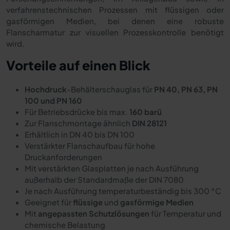
verfahrenstechnischen Prozessen mit flüssigen oder
gasförmigen Medien, bei denen eine robuste
Flanscharmatur zur visuellen Prozesskontrolle benötigt
wird.
Vorteile auf einen Blick
Hochdruck
-Behälterschauglas für
PN 40, PN 63, PN
100 und PN 160
Für Betriebsdrücke bis max.
160 barü
Zur Flanschmontage ähnlich
DIN 28121
Erhältlich in DN 40 bis DN 100
Verstärkter Flanschaufbau für hohe
Druckanforderungen
Mit verstärkten Glasplatten je nach Ausführung
außerhalb der Standardmaße der DIN 7080
Je nach Ausführung temperaturbeständig bis 300 °C
Geeignet für
flüssige
und
gasförmige Medien
Mit
angepassten Schutzlösungen
für Temperatur und
chemische Belastung