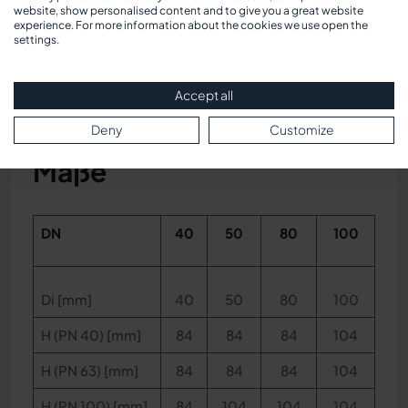
website, show personalised content and to give you a great website
experience. For more information about the cookies we use open the
settings.
Accept all
Deny
Customize
Maße
DN
40
50
80
100
Di [mm]
40
50
80
100
H (PN 40) [mm]
84
84
84
104
H (PN 63) [mm]
84
84
84
104
H (PN 100) [mm]
84
104
104
104