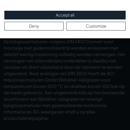
ontstaat een vrijwel volledig gesloten behuizing voor het
glas.
Accept all
Naar type 320
Naar type 321
Deny
Customize
De kijkglasarmaturen volgens DIN 28121 hoeven voor
montage niet gedemonteerd te worden en kunnen met
relatief weinig inspanning volledig worden vervangen. Het
vervangen van afzonderlijke onderdelen is daarbij niet
voorzien en dient uitsluitend door de fabrikant te worden
uitgevoerd. Naar analogie van DIN 28121 heeft de ACI
Industriearmaturen GmbH Behälter-kijkglazen voor
temperaturen boven 200 °C en drukken boven 100 bar op
de markt gebracht. Een uitgebreide blik op het bestaande
assortiment aan Behälter-kijkglazen en overige
kijkglasarmaturen met gedetailleerde technische
informatie en 3D-weergaven vindt u op elke
productdetailpagina.