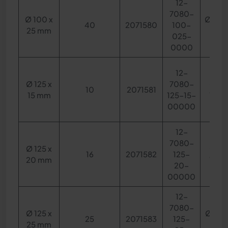
12-
7080-
Ø 100 x
Ø 65 x
40
2071580
100-
25 mm
mm
025-
0000
12-
Ø 125 x
7080-
Ø 70
10
2071581
15 mm
125-15-
12 m
00000
12-
7080-
Ø 125 x
Ø 70
16
2071582
125-
20 mm
15 m
20-
00000
12-
7080-
Ø 125 x
Ø 75 x
25
2071583
125-
25 mm
mm