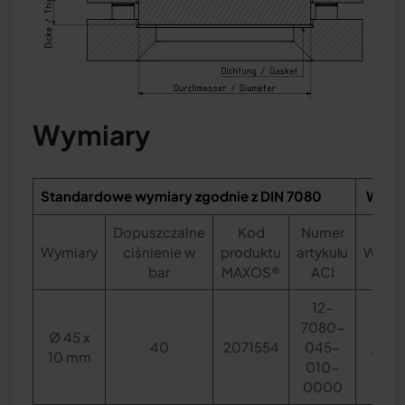
Wymiary
Standardowe wymiary zgodnie z DIN 7080
Wymia
Dopuszczalne
Kod
Numer
Wymiary
ciśnienie w
produktu
artykułu
Wymia
bar
MAXOS®
ACI
12-
7080-
Ø 45 x
Ø 24
40
2071554
045-
10 mm
10 m
010-
0000