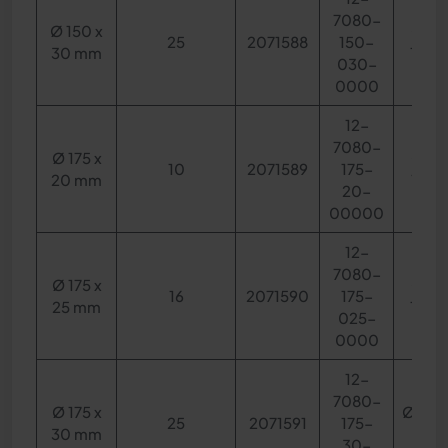
7080-
Ø 150 x
Ø 92
25
2071588
150-
30 mm
10 m
030-
0000
12-
7080-
Ø 175 x
Ø 94
10
2071589
175-
20 mm
12 m
20-
00000
12-
7080-
Ø 175 x
Ø 95
16
2071590
175-
25 mm
10 m
025-
0000
12-
7080-
Ø 175 x
Ø 95 x
25
2071591
175-
30 mm
mm
30-