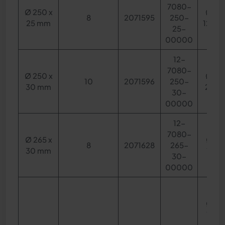
7080-
Ø 250 x
Ø 110
8
2071595
250-
25 mm
12,5 
25-
00000
12-
7080-
Ø 250 x
Ø 110
10
2071596
250-
30 mm
20 
30-
00000
12-
7080-
Ø 265 x
Ø 113
8
2071628
265-
30 mm
15 m
30-
00000
Ø 115
15 m