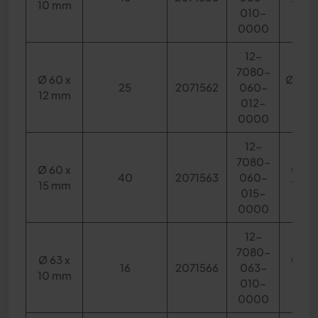
10 mm
14 m
010-
0000
12-
7080-
Ø 60 x
Ø 34 x
25
2071562
060-
12 mm
mm
012-
0000
12-
7080-
Ø 60 x
Ø 40
40
2071563
060-
15 mm
10 m
015-
0000
12-
7080-
Ø 63 x
Ø 40
16
2071566
063-
10 mm
12 m
010-
0000