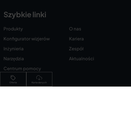
Szybkie linki
Produkty
O nas
Konfigurator wizjerów
Kariera
Inżynieria
Zespół
Narzędzia
Aktualności
Centrum pomocy
Dystrybutorzy
Oferta
Karta danych
Kontakt