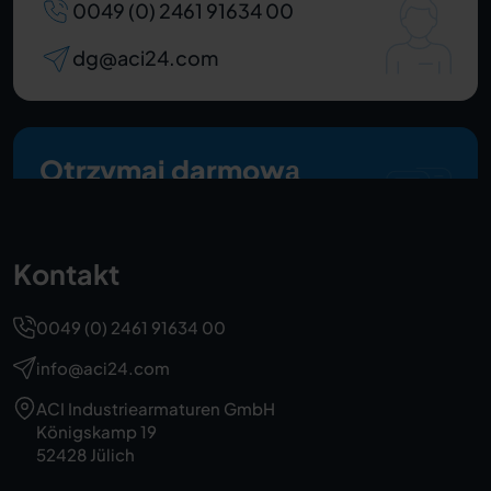
0049 (0) 2461 91634 00
dg@aci24.com
Otrzymaj darmową
ofertę teraz
Kontakt
0049 (0) 2461 91634 00
info@aci24.com
ACI Industriearmaturen GmbH
Königskamp 19
52428 Jülich