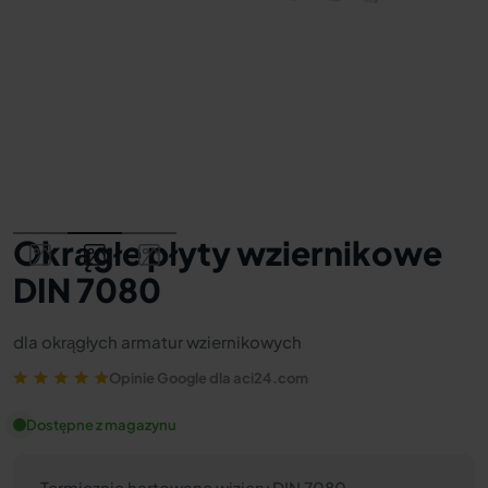
Okrągłe płyty wziernikowe
DIN 7080
dla okrągłych armatur wziernikowych
Opinie Google dla aci24.com
Dostępne z magazynu
Termicznie hartowane wizjery DIN 7080