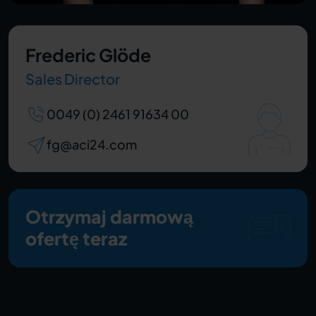
Frederic Glöde
Sales Director
0049 (0) 2461 91634 00
fg@aci24.com
Otrzymaj darmową
ofertę teraz