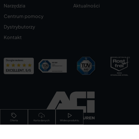
Narzędzia
Aktualności
Centrum pomocy
Dystrybutorzy
Kontakt
Oferta
Karta danych
Wideo produktu