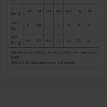
L
134
134
134
144
144
146
148
148
[mm]
Waga
3
3,5
4
6
7
9
11
13
[kg]
PS
³
40
40
40
30
25
25
25
25
[barg]
Średnica zewnętrzna, rozstaw otworów i wiercenia zgodn
1092-1
3)
Szkło borokrzemianowe hartowane