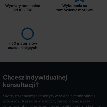
Wymiary nominalne
Wykonania na
DN 10 - 150
zamówienie możliwe
> 50 materiałów
uszczelniających
Chcesz indywidualnej
konsultacji?
Skorzystaj z naszej ekspertyzy w zakresie monitoringu
procesów. Nasz doświadczony zespół doradzi przy
doborze optymalnych armatur wziernikowych do Twoich