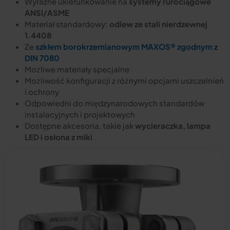
Wyraźne ukierunkowanie na
systemy rurociągowe
ANSI/ASME
Materiał standardowy:
odlew ze stali nierdzewnej
1.4408
Ze
szkłem borokrzemianowym MAXOS® zgodnym z
DIN 7080
Możliwe materiały specjalne
Możliwość konfiguracji z różnymi opcjami uszczelnień
i ochrony
Odpowiedni do międzynarodowych standardów
instalacyjnych i projektowych
Dostępne akcesoria, takie jak
wycieraczka, lampa
LED i osłona z miki