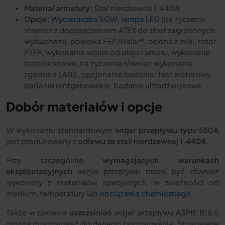
Materiał armatury:
Stal nierdzewna 1.4408
Opcje:
Wycieraczka SGW
,
lampa LED
(na życzenie
również z dopuszczeniem ATEX do stref zagrożonych
wybuchem), powłoka FEP/Halar®, osłona z miki, rotor
PTFE, wykonanie wolne od oleju i smaru, wykonanie
bezsilikonowe, na życzenie również wykonanie
zgodne z LABS, opcjonalne badania: test kraterowy,
badanie rentgenowskie, badanie ultradźwiękowe
Dobór materiałów i opcje
W wykonaniu standardowym
wizjer przepływu typu 550A
jest produkowany z
odlewu ze stali nierdzewnej 1.4408
.
Przy szczególnie
wymagających warunkach
eksploatacyjnych
wizjer przepływu może być również
wykonany z materiałów specjalnych, w zależności od
medium, temperatury lub
obciążenia chemicznego
.
Także w zakresie
uszczelnień
wizjer przepływu ASME B16.5
można dostosować do danego zastosowania. Stosowane