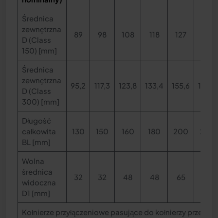
Średnica
zewnętrzna
89
98
108
118
127
152
D (Class
150) [mm]
Średnica
zewnętrzna
95,2
117,3
123,8
133,4
155,6
165,1
D (Class
300) [mm]
Długość
całkowita
130
150
160
180
200
230
BL [mm]
Wolna
średnica
32
32
48
48
65
80
widoczna
D1 [mm]
Kołnierze przyłączeniowe pasujące do kołnierzy przeci