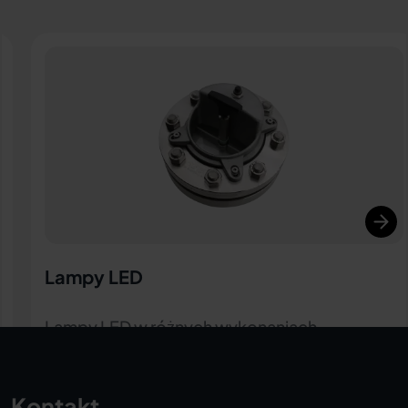
Osłona ochronna / powłoka FEP
W celu ochrony płyt wziernika przed działaniem
czynników chemicznych
Kontakt