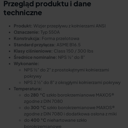
Przegląd produktu i dane
techniczne
Produkt:
Wizjer przepływu z kołnierzami ANSI
Oznaczenie:
Typ 550A
Konstrukcja:
Forma przelotowa
Standard przyłącza:
ASME B16.5
Klasy ciśnieniowe:
Class 150 / 300 lbs
Średnice nominalne:
NPS
½
" do 8"
Wykonanie:
NPS
½
" do 2" z prostokątnymi kołnierzami
pokrywy
NPS 2
½
" do 8" z okrągłymi kołnierzami pokrywy
Temperatura:
do
280 °C
szkło borokrzemianowe MAXOS®
zgodne z DIN 7080
do
300 °C
szkło borokrzemianowe MAXOS®
zgodne z DIN 7080 i dodatkowa osłona z miki
do
400 °C
niehartowane szkło
borokrzemianowe