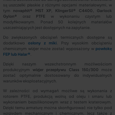
są uszczelki płaskie z różnymi opcjami materiałowymi, w
tym
novaphit® MST XP, KlingerSil® C4400, Garlock
Gylon®
oraz
PTFE
w wykonaniu czystym lub
modyfikowanym. Ponad 50 kolejnych materiałów
uszczelniających jest dostępnych na zapytanie.
Do zwiększonych obciążeń termicznych dostępne są
dodatkowo
osłony z miki
. Przy wysokim obciążeniu
chemicznym wizjer może zostać wyposażony w
powłokę
FEP lub Halar®
.
Dzięki naszym wszechstronnym możliwościom
produkcyjnym
wizjer przepływu Class 150/300
może
zostać optymalnie dostosowany do indywidualnych
warunków eksploatacyjnych.
W zależności od wymagań możliwe są wykonania z
rotorem PTFE, produkcją wolną od oleju i smaru lub
wykonaniem bezsilikonowym wraz z testem kraterowym.
Dzięki temu armaturę można skonfigurować nie tylko pod
względem mechanicznym i chemicznym, lecz także z