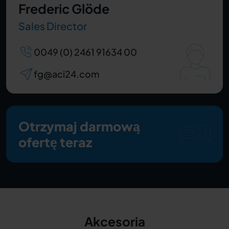
Frederic Glöde
Sales Director
0049 (0) 2461 91634 00
fg@aci24.com
Otrzymaj darmową
ofertę teraz
Akcesoria