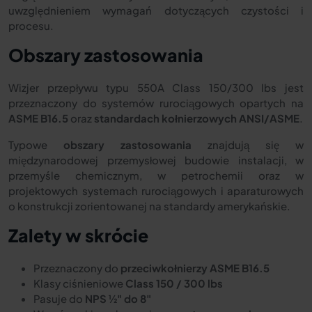
uwzględnieniem wymagań dotyczących czystości i
procesu.
Obszary zastosowania
Wizjer przepływu typu 550A Class 150/300 lbs jest
przeznaczony do systemów rurociągowych opartych na
ASME B16.5
oraz
standardach kołnierzowych ANSI/ASME
.
Typowe
obszary zastosowania
znajdują się w
międzynarodowej przemysłowej budowie instalacji, w
przemyśle chemicznym, w petrochemii oraz w
projektowych systemach rurociągowych i aparaturowych
o konstrukcji zorientowanej na standardy amerykańskie.
Zalety w skrócie
Przeznaczony do
przeciwkołnierzy ASME B16.5
Klasy ciśnieniowe
Class 150 / 300 lbs
Pasuje do
NPS
½
" do 8"