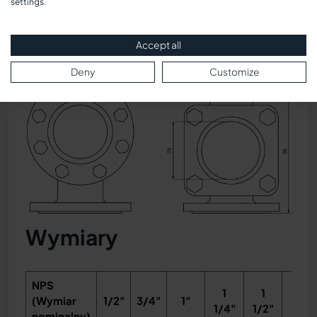
settings.
rysunek
Accept all
Deny
Customize
Wymiary
NPS
1
1
(Wymiar
1/2"
3/4"
1"
2"
1/4"
1/2"
nominalny)