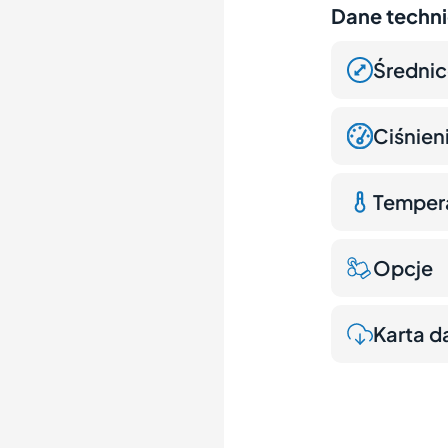
Dane techn
Średni
Ciśnie
Temper
Opcje
Karta d