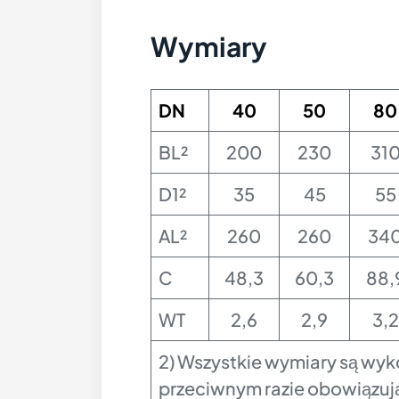
Wymiary
DN
40
50
80
BL²
200
230
31
D1²
35
45
55
AL
²
260
260
34
C
48,3
60,3
88,
WT
2,6
2,9
3,2
2) Wszystkie wymiary są wyk
przeciwnym razie obowiązują