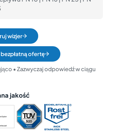
3
uj wizjer
 bezpłatną ofertę
jąco • Zazwyczaj odpowiedź w ciągu
ana jakość