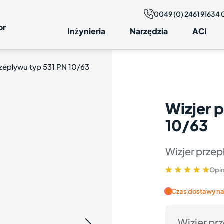
0049 (0) 2461 91634 
Dane techniczne
Rysunek i wymiary
Budowa
Doradz
or
Inżynieria
Narzędzia
ACI
rzepływu typ 531 PN 10/63
Wizjer 
10/63
Wizjer prze
Opin
Czas dostawy na
Wizjer prz