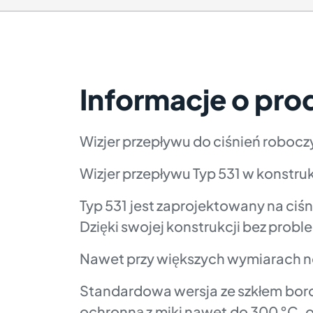
Informacje o pro
Wizjer przepływu do ciśnień roboc
Wizjer przepływu Typ 531 w konstru
Typ 531 jest zaprojektowany na ciś
Dzięki swojej konstrukcji bez pr
Nawet przy większych wymiarach no
Standardowa wersja ze szkłem bor
ochronną z miki nawet do 300 °C,