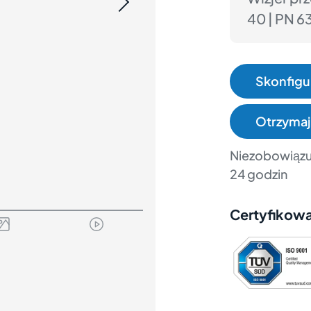
40 | PN 6
Skonfigur
Otrzymaj
Niezobowiązu
24 godzin
Certyfikow