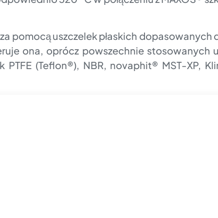
ę za pomocą uszczelek płaskich dopasowanych
eruje ona, oprócz powszechnie stosowanych us
k PTFE (Teflon®), NBR, novaphit® MST-XP, Kl