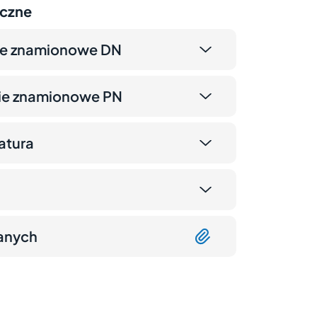
iczne
ce znamionowe DN
nie znamionowe PN
atura
anych