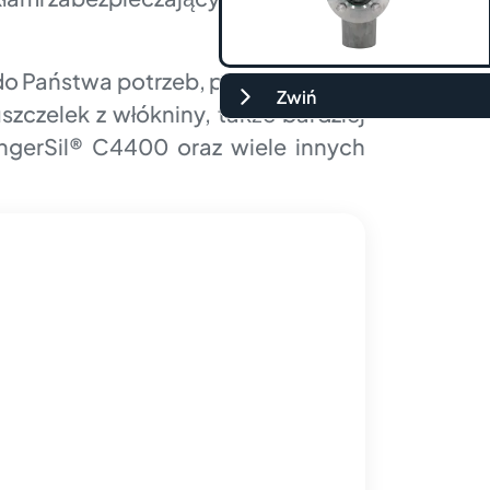
 do Państwa potrzeb, pochodzących
Zwiń
zczelek z włókniny, także bardziej
ingerSil® C4400 oraz wiele innych