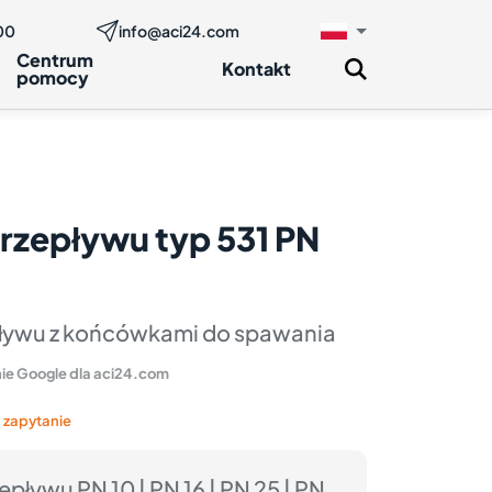
00
info@aci24.com
Zapytaj teraz
two
Centrum
Kontakt
pomocy
przepływu typ 531 PN
pływu z końcówkami do spawania
ie Google dla aci24.com
 zapytanie
epływu PN 10 | PN 16 | PN 25 | PN