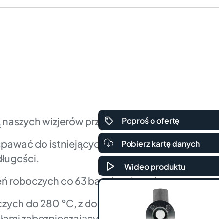
ą naszych wizjerów przepływu.
Poproś o ofertę
yspawać do istniejących rurociągów.
Pobierz kartę danych
ługości.
Wideo produktu
ń roboczych do 63 barg i wyższych.
zych do 280 °C, z dodatkową płytą
łami zabezpieczającymi zgodnymi z