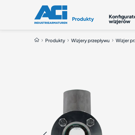
Wizjer przepływu typ 531 PN
Konfigurat
10/63
Produkty
wizjerów
Produkty
Wizjery przepływu
Wizjer p