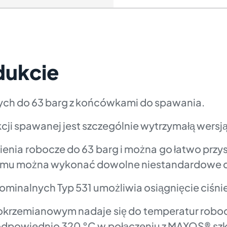
dukcie
zych do 63 barg z końcówkami do spawania.
kcji spawanej jest szczególnie wytrzymałą wersj
nienia robocze do 63 barg i można go łatwo prz
oblemu można wykonać dowolne niestandardowe d
minalnych Typ 531 umożliwia osiągnięcie ciśnie
okrzemianowym nadaje się do temperatur roboc
 odpowiednio 320 °C w połączeniu z MAXOS® szk