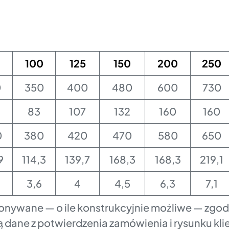
100
125
150
200
250
0
350
400
480
600
730
83
107
132
160
160
0
380
420
470
580
650
9
114,3
139,7
168,3
168,3
219,1
3,6
4
4,5
6,3
7,1
onywane — o ile konstrukcyjnie możliwe — zgo
 dane z potwierdzenia zamówienia i rysunku kli