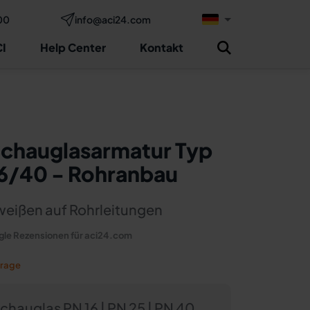
00
info@aci24.com
Jetzt anfragen
ng
I
Help Center
Kontakt
chauglasarmatur Typ
16/40 - Rohranbau
eißen auf Rohrleitungen
le Rezensionen für aci24.com
frage
chauglas PN 16 | PN 25 | PN 40