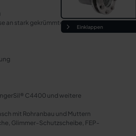
u
e an stark gekrümmten Tanks
Einklappen
tung
lingerSil® C4400 und weitere
nsch mit Rohranbau und Muttern
che, Glimmer-Schutzscheibe, FEP-