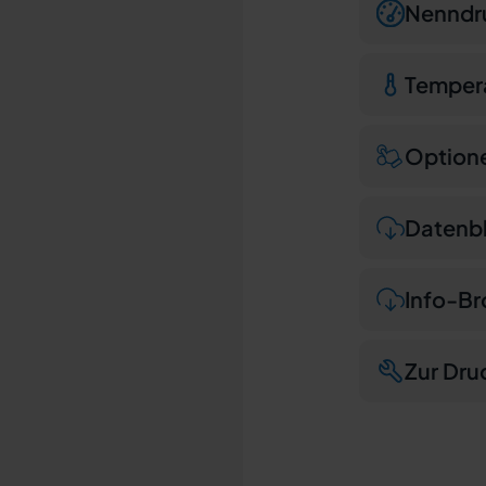
Nenndr
Temper
Option
Datenbl
Info-Br
Zur Dru