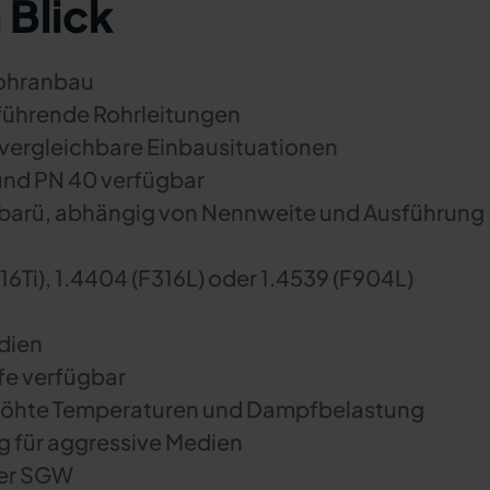
 Blick
Rohranbau
ührende Rohrleitungen
 vergleichbare Einbausituationen
und PN 40 verfügbar
 barü, abhängig von Nennweite und Ausführung
16Ti), 1.4404 (F316L) oder 1.4539 (F904L)
dien
fe verfügbar
höhte Temperaturen und Dampfbelastung
 für aggressive Medien
her SGW