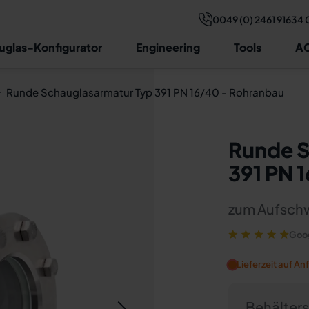
0049 (0) 2461 91634 
Technische Daten
Zeichnung & Maße
Aufbau
Beratu
uglas-Konfigurator
Engineering
Tools
AC
Runde Schauglasarmatur Typ 391 PN 16/40 - Rohranbau
Runde S
391 PN 
zum Aufschw
Goog
Lieferzeit auf An
Behälters