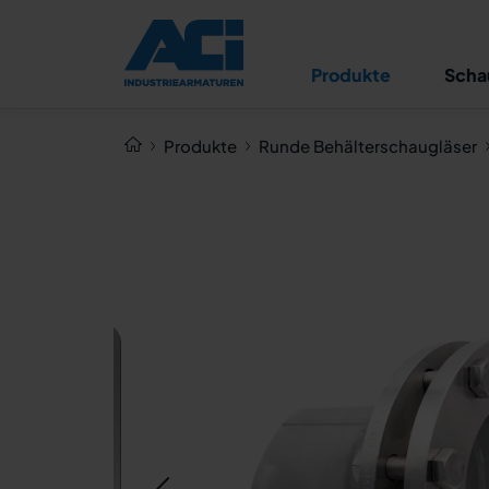
Runde Schauglasarmatur
Typ 391 PN 16/40 -
Rohranbau
Produkte
Scha
Produkte
Runde Behälterschaugläser