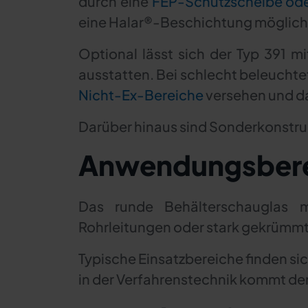
durch eine
FEP-Schutzscheibe od
eine Halar®-Beschichtung möglich
Optional lässt sich der Typ 391 m
ausstatten. Bei schlecht beleuchte
Nicht-Ex-Bereiche
versehen und da
Darüber hinaus sind Sonderkonstr
Anwendungsber
Das runde Behälterschauglas m
Rohrleitungen oder stark gekrümmt
Typische Einsatzbereiche finden si
in der Verfahrenstechnik kommt der