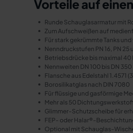
Vorteile auf einen
Runde Schauglasarmatur mit 
Zum Aufschweißen auf medienf
Für stark gekrümmte Tanks und
Nenndruckstufen PN 16, PN 25 
Betriebsdrücke bis maximal 40
Nennweiten DN 100 bis DN 350
Flansche aus Edelstahl 1.4571 (3
Borosilikatglas nach DIN 7080
Für flüssige und gasförmige Me
Mehr als 50 Dichtungswerkstof
Glimmer-Schutzscheibe für er
FEP- oder Halar®-Beschichtung
Optional mit Schauglas-Wisc