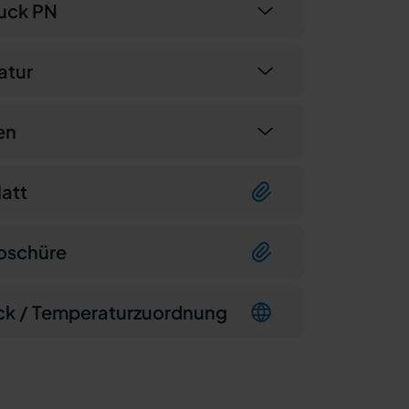
uck PN
atur
en
att
oschüre
ck / Temperaturzuordnung