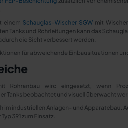
er FEP-Beschichtung
zusätzlich vor chemischen 
.
it einem
Schauglas-Wischer SGW
mit Wischer
ten Tanks und Rohrleitungen kann das Schaugla
durch die Sicht verbessert werden.
uktionen für abweichende Einbausituationen u
eiche
it Rohranbau wird eingesetzt, wenn Proz
er Tanks beobachtet und visuell überwacht we
ch im industriellen Anlagen- und Apparatebau. A
 Typ 391 zum Einsatz.