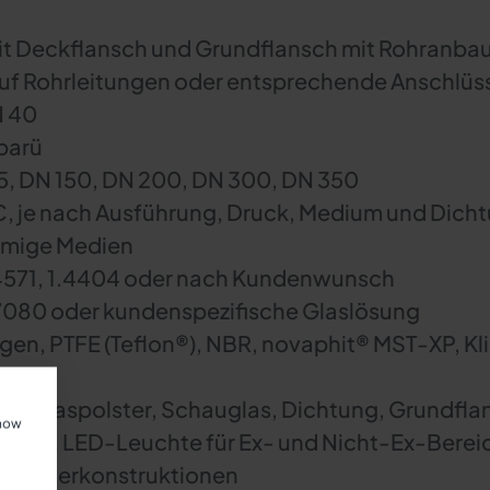
t Deckflansch und Grundflansch mit Rohranba
f Rohrleitungen oder entsprechende Anschlüss
N 40
barü
5, DN 150, DN 200, DN 300, DN 350
C, je nach Ausführung, Druck, Medium und Dich
örmige Medien
.4571, 1.4404 oder nach Kundenwunsch
 7080 oder kundenspezifische Glaslösung
gen, PTFE (Teflon®), NBR, novaphit® MST-XP, K
h, Glaspolster, Schauglas, Dichtung, Grundfla
show
SGW, LED-Leuchte für Ex- und Nicht-Ex-Berei
 Sonderkonstruktionen