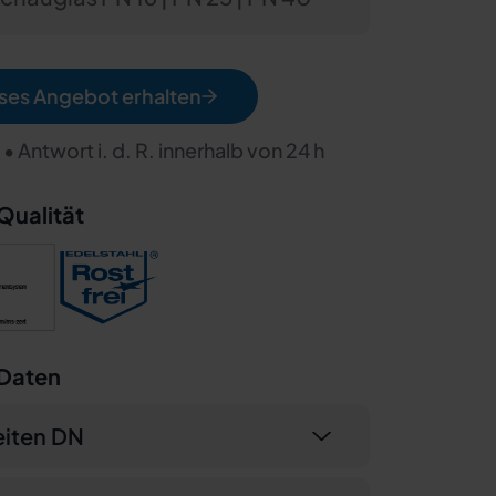
ses Angebot erhalten
• Antwort i. d. R. innerhalb von 24 h
 Qualität
 Daten
iten DN